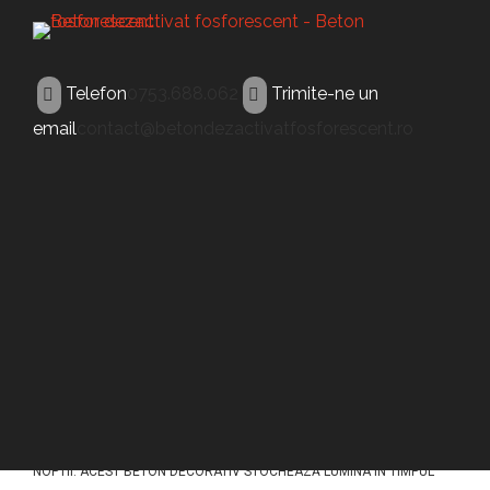
Telefon
0753.688.062
Trimite-ne un
email
contact@betondezactivatfosforescent.ro
BETON FOSFORESCENT
Beton fosforescent
Botosani
ACEST TIP DE BETON (BETON FOSFORESCENT BOTOSANI) A FOST
CONCEPUT PENTRU A ILUMINA PAVAJELE DIN BETON IN TIMPUL
NOPTII. ACEST BETON DECORATIV STOCHEAZĂ LUMINA ÎN TIMPUL