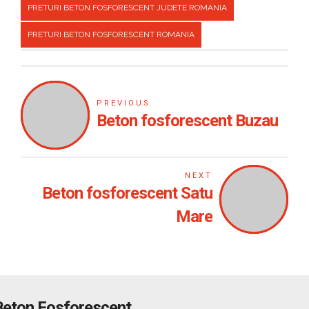
PRETURI BETON FOSFORESCENT JUDETE ROMANIA
PRETURI BETON FOSFORESCENT ROMANIA
PREVIOUS
Beton fosforescent Buzau
NEXT
Beton fosforescent Satu
Mare
Beton Fosforescent