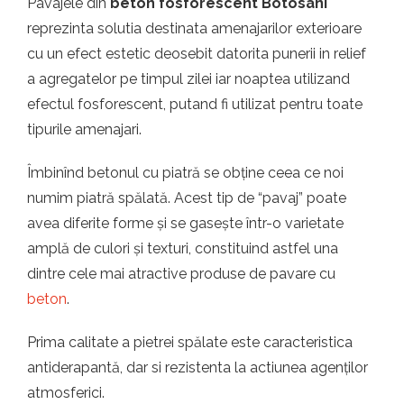
Pavajele din
beton fosforescent Botosani
reprezinta solutia destinata amenajarilor exterioare
cu un efect estetic deosebit datorita punerii in relief
a agregatelor pe timpul zilei iar noaptea utilizand
efectul fosforescent, putand fi utilizat pentru toate
tipurile amenajari.
Îmbinînd betonul cu piatră se obține ceea ce noi
numim piatră spălată. Acest tip de “pavaj” poate
avea diferite forme și se gasește într-o varietate
amplă de culori și texturi, constituind astfel una
dintre cele mai atractive produse de pavare cu
beton
.
Prima calitate a pietrei spălate este caracteristica
antiderapantă, dar si rezistenta la actiunea agenților
atmosferici.