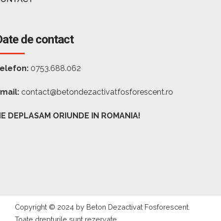
Date de contact
elefon:
0753.688.062
mail:
contact@betondezactivatfosforescent.ro
E DEPLASAM ORIUNDE IN ROMANIA!
Copyright © 2024 by Beton Dezactivat Fosforescent.
Toate drepturile sunt rezervate.