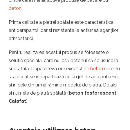
dintre cele mai atractive produse de pavare cu
beton
.
Prima calitate a pietrei spălate este caracteristica
antiderapantă, dar si rezistenta la actiunea agenților
atmosferici.
Pentru realizarea acestui produs se foloseste o
solutie specială, care nu lasă betonul să se usuce la
suprafață. După cîteva ore excesul de
beton
care nu
s-a uscat se îndepartează cu un jet de apa puternic,
și în cele din urmă rămîne modelul de piatra. De aici
si numele de piatră spălată (
beton fosforescent
Calafat
).