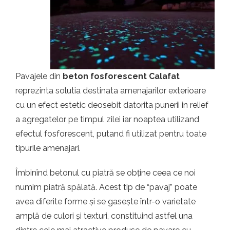
t.ro
Pavajele din
beton fosforescent Calafat
reprezinta solutia destinata amenajarilor exterioare
cu un efect estetic deosebit datorita punerii in relief
a agregatelor pe timpul zilei iar noaptea utilizand
efectul fosforescent, putand fi utilizat pentru toate
tipurile amenajari.
Îmbinînd betonul cu piatră se obține ceea ce noi
numim piatră spălată. Acest tip de “pavaj” poate
avea diferite forme și se gasește într-o varietate
amplă de culori și texturi, constituind astfel una