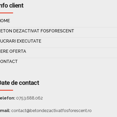
nfo client
HOME
BETON DEZACTIVAT FOSFORESCENT
UCRARI EXECUTATE
ERE OFERTA
CONTACT
Date de contact
elefon:
0753.688.062
mail:
contact@betondezactivatfosforescent.ro