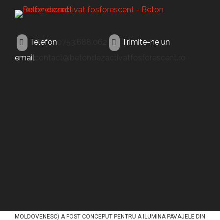
Telefon
0753.688.062
Trimite-ne un
email
contact@betondezactivatfosforescent.ro
BETON FOSFORESCENT
Beton fosforescent
Campulung
Moldovenesc
ACEST TIP DE BETON (BETON FOSFORESCENT CAMPULUNG
MOLDOVENESC) A FOST CONCEPUT PENTRU A ILUMINA PAVAJELE DIN