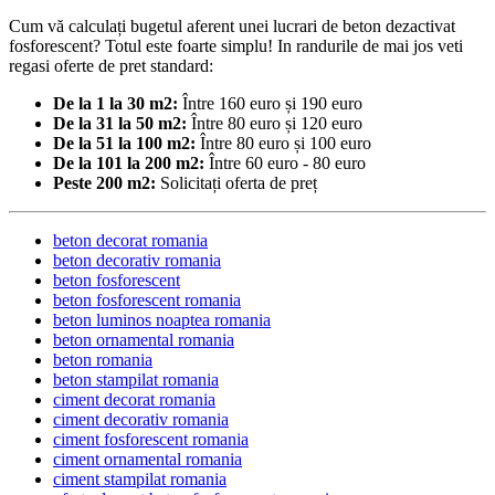
Cum vă calculați bugetul aferent unei lucrari de beton dezactivat
fosforescent? Totul este foarte simplu! In randurile de mai jos veti
regasi oferte de pret standard:
De la 1 la 30 m2:
Între 160 euro și 190 euro
De la 31 la 50 m2:
Între 80 euro și 120 euro
De la 51 la 100 m2:
Între 80 euro și 100 euro
De la 101 la 200 m2:
Între 60 euro - 80 euro
Peste 200 m2:
Solicitați oferta de preț
beton decorat romania
beton decorativ romania
beton fosforescent
beton fosforescent romania
beton luminos noaptea romania
beton ornamental romania
beton romania
beton stampilat romania
ciment decorat romania
ciment decorativ romania
ciment fosforescent romania
ciment ornamental romania
ciment stampilat romania