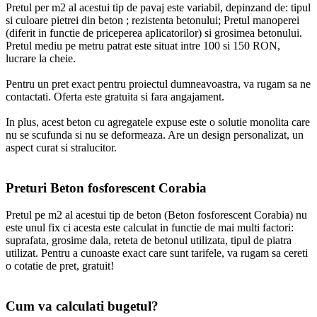
Pretul per m2 al acestui tip de pavaj este variabil, depinzand de: tipul
si culoare pietrei din beton ; rezistenta betonului; Pretul manoperei
(diferit in functie de priceperea aplicatorilor) si grosimea betonului.
Pretul mediu pe metru patrat este situat intre 100 si 150 RON,
lucrare la cheie.
Pentru un pret exact pentru proiectul dumneavoastra, va rugam sa ne
contactati. Oferta este gratuita si fara angajament.
In plus, acest beton cu agregatele expuse este o solutie monolita care
nu se scufunda si nu se deformeaza. Are un design personalizat, un
aspect curat si stralucitor.
Preturi Beton fosforescent Corabia
Pretul pe m2 al acestui tip de beton (Beton fosforescent Corabia) nu
este unul fix ci acesta este calculat in functie de mai multi factori:
suprafata, grosime dala, reteta de betonul utilizata, tipul de piatra
utilizat. Pentru a cunoaste exact care sunt tarifele, va rugam sa cereti
o cotatie de pret, gratuit!
Cum va calculati bugetul?