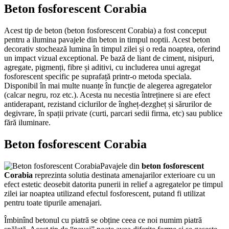
Beton fosforescent Corabia
Acest tip de beton (beton fosforescent Corabia) a fost conceput
pentru a ilumina pavajele din beton in timpul noptii. Acest beton
decorativ stochează lumina în timpul zilei și o reda noaptea, oferind
un impact vizual exceptional. Pe bază de liant de ciment, nisipuri,
agregate, pigmenți, fibre și aditivi, cu includerea unui agregat
fosforescent specific pe suprafață printr-o metoda speciala.
Disponibil în mai multe nuanțe în funcție de alegerea agregatelor
(calcar negru, roz etc.). Acesta nu necestia întreținere si are efect
antiderapant, rezistand ciclurilor de îngheț-dezgheț și sărurilor de
degivrare, în spații private (curti, parcari sedii firma, etc) sau publice
fără iluminare.
Beton fosforescent Corabia
Pavajele din
beton fosforescent
Corabia
reprezinta solutia destinata amenajarilor exterioare cu un
efect estetic deosebit datorita punerii in relief a agregatelor pe timpul
zilei iar noaptea utilizand efectul fosforescent, putand fi utilizat
pentru toate tipurile amenajari.
Îmbinînd betonul cu piatră se obține ceea ce noi numim piatră