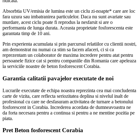
ridicata.
Absorbtia UV/emisia de lumina este un ciclu zi-noapte* care are loc
fara uzura sau imbatranirea particulelor. Daca nu sunt avariate sau
murdare, acest ciclu poate fi reprodus la nesfarsit si are o
performanta de lunga durata. Aceasta proprietate fosforescenta este
garantata timp de 10 ani.
Prin experienta acumulata si prin parcursul relatiilor cu clientii nostri,
am demonstrat nu numai ca stim sa facem afaceri, ci si ca
reprezentam un colaborator de maxima incredere pentru atat pentru
persoanele fizice cat si pentru companiile din Romania care apeleaza
la serviciile noastre de beton fosforescent Corabia.
Garantia calitatii pavajelor executate de noi
Lucrarile executate de echipa noastra reprezinta cea mai concludenta
carte de vizita, care reflecta seriozitatea deplina si nivelul inalt de
profesional cu care ne desfasuram activitatea de turnare a betonului
fosforescent in Corabia. Increderea acordata de dumneavoastra ne
da forta necesara pentru a continua si pentru a ne mentine pozitia pe
piata.
Pret Beton fosforescent Corabia