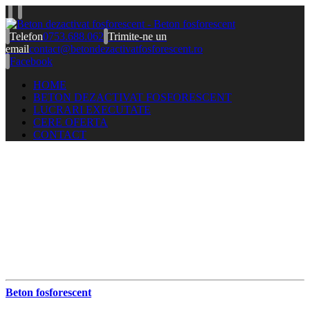
Telefon
0753.688.062
Trimite-ne un
email
contact@betondezactivatfosforescent.ro
Facebook
HOME
BETON DEZACTIVAT FOSFORESCENT
LUCRARI EXECUTATE
CERE OFERTA
CONTACT
Beton fosforescent