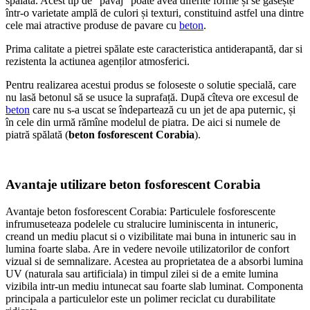
spălată. Acest tip de “pavaj” poate avea diferite forme și se gasește
într-o varietate amplă de culori și texturi, constituind astfel una dintre
cele mai atractive produse de pavare cu
beton
.
Prima calitate a pietrei spălate este caracteristica antiderapantă, dar si
rezistenta la actiunea agenților atmosferici.
Pentru realizarea acestui produs se foloseste o solutie specială, care
nu lasă betonul să se usuce la suprafață. După cîteva ore excesul de
beton
care nu s-a uscat se îndepartează cu un jet de apa puternic, și
în cele din urmă rămîne modelul de piatra. De aici si numele de
piatră spălată (
beton fosforescent Corabia
).
Avantaje utilizare beton fosforescent Corabia
Avantaje beton fosforescent Corabia: Particulele fosforescente
infrumuseteaza podelele cu stralucire luminiscenta in intuneric,
creand un mediu placut si o vizibilitate mai buna in intuneric sau in
lumina foarte slaba. Are in vedere nevoile utilizatorilor de confort
vizual si de semnalizare. Acestea au proprietatea de a absorbi lumina
UV (naturala sau artificiala) in timpul zilei si de a emite lumina
vizibila intr-un mediu intunecat sau foarte slab luminat. Componenta
principala a particulelor este un polimer reciclat cu durabilitate