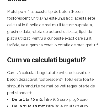
Pretul pe m2 al acestui tip de beton (Beton
fosforescent Chitila) nu este unul fix ci acesta este
calculat in functie de mai multi factori: suprafata,
grosime dala, reteta de betonul utilizata, tipul de
piatra utilizat. Pentru a cunoaste exact care sunt
tarifele, va rugam sa cereti o cotatie de pret, gratuit!
Cum va calculati bugetul?
Cum vă calculați bugetul aferent unei lucrari de
beton dezactivat fosforescent? Totul este foarte
simplu! In randurile de mai jos veti regasi oferte de
pret standard:
De la 1 la 30 m2:
Între 160 euro și 190 euro
De la 31 la 50 m2:
Între 80 euro și 120 euro