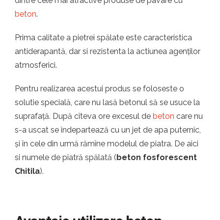
dintre cele mai atractive produse de pavare cu
beton
.
Prima calitate a pietrei spălate este caracteristica
antiderapantă, dar si rezistenta la actiunea agenților
atmosferici.
Pentru realizarea acestui produs se foloseste o
solutie specială, care nu lasă betonul să se usuce la
suprafață. După cîteva ore excesul de
beton
care nu
s-a uscat se îndepartează cu un jet de apa puternic,
și în cele din urmă rămîne modelul de piatra. De aici
si numele de piatră spălată (
beton fosforescent
Chitila
).