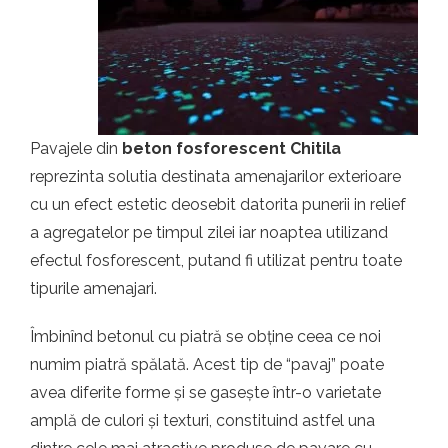
t.ro
Pavajele din
beton fosforescent Chitila
reprezinta solutia destinata amenajarilor exterioare
cu un efect estetic deosebit datorita punerii in relief
a agregatelor pe timpul zilei iar noaptea utilizand
efectul fosforescent, putand fi utilizat pentru toate
tipurile amenajari.
Îmbinînd betonul cu piatră se obține ceea ce noi
numim piatră spălată. Acest tip de “pavaj” poate
avea diferite forme și se gasește într-o varietate
amplă de culori și texturi, constituind astfel una