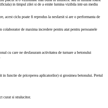
ficiala) in timpul zilei si de a emite lumina vizibila intr-un mediu
, acest ciclu poate fi reprodus la nesfarsit si are o performanta de
m un colaborator de maxima incredere pentru atat pentru persoanele
sional cu care ne desfasuram activitatea de turnare a betonului
.
it in functie de priceperea aplicatorilor) si grosimea betonului. Pretul
curat si stralucitor.