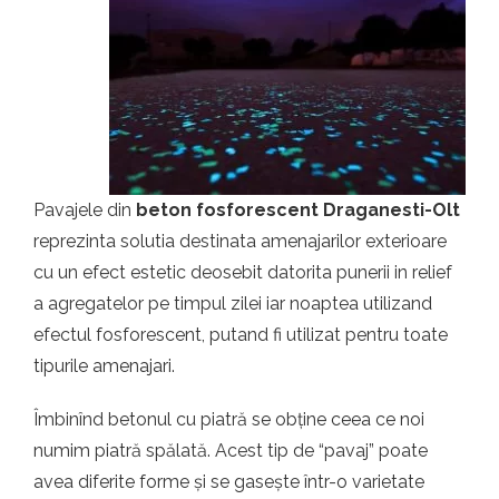
t.ro
Pavajele din
beton fosforescent Draganesti-Olt
reprezinta solutia destinata amenajarilor exterioare
cu un efect estetic deosebit datorita punerii in relief
a agregatelor pe timpul zilei iar noaptea utilizand
efectul fosforescent, putand fi utilizat pentru toate
tipurile amenajari.
Îmbinînd betonul cu piatră se obține ceea ce noi
numim piatră spălată. Acest tip de “pavaj” poate
avea diferite forme și se gasește într-o varietate