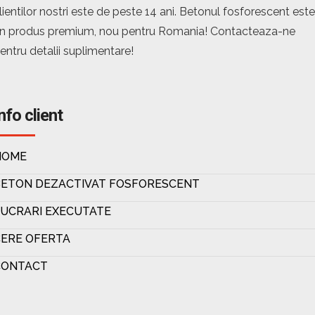
lientilor nostri este de peste 14 ani. Betonul fosforescent este
n produs premium, nou pentru Romania! Contacteaza-ne
entru detalii suplimentare!
nfo client
HOME
BETON DEZACTIVAT FOSFORESCENT
UCRARI EXECUTATE
ERE OFERTA
CONTACT