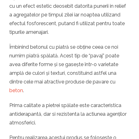
cu un efect estetic deosebit datorita punerii in relief
a agregatelor pe timpul zilei iar noaptea utilizand
efectul fosforescent, putand fi utilizat pentru toate
tipurile amenajari.
Îmbinînd betonul cu piatră se obține ceea ce noi
numim piatră spălată. Acest tip de “pavaj” poate
avea diferite forme și se gasește într-o varietate
amplă de culori și texturi, constituind astfel una
dintre cele mai atractive produse de pavare cu
beton
.
Prima calitate a pietrei spălate este caracteristica
antiderapantă, dar si rezistenta la actiunea agenților
atmosferici.
Pentru realizarea acestui produs se foloseste o