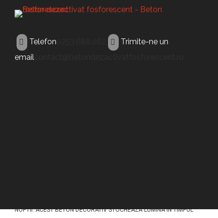
Telefon
0753.688.062
Trimite-ne un
email
contact@betondezactivatfosforescent.ro
BETON FOSFORESCENT
Beton fosforescent
Fetesti
ACEST TIP DE BETON (BETON FOSFORESCENT FETESTI) A FOST
CONCEPUT PENTRU A ILUMINA PAVAJELE DIN BETON IN TIMPUL
NOPTII. ACEST BETON DECORATIV STOCHEAZĂ LUMINA ÎN TIMPUL