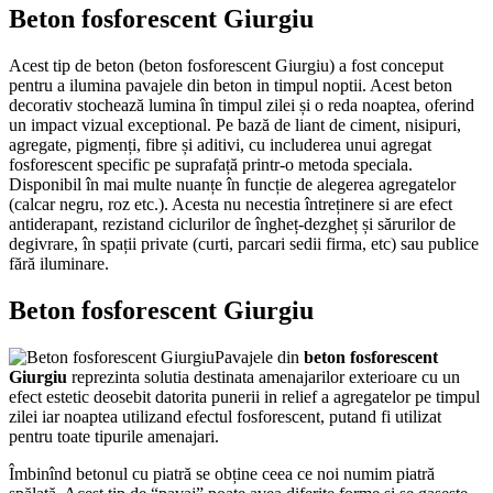
Beton fosforescent Giurgiu
Acest tip de beton (beton fosforescent Giurgiu) a fost conceput
pentru a ilumina pavajele din beton in timpul noptii. Acest beton
decorativ stochează lumina în timpul zilei și o reda noaptea, oferind
un impact vizual exceptional. Pe bază de liant de ciment, nisipuri,
agregate, pigmenți, fibre și aditivi, cu includerea unui agregat
fosforescent specific pe suprafață printr-o metoda speciala.
Disponibil în mai multe nuanțe în funcție de alegerea agregatelor
(calcar negru, roz etc.). Acesta nu necestia întreținere si are efect
antiderapant, rezistand ciclurilor de îngheț-dezgheț și sărurilor de
degivrare, în spații private (curti, parcari sedii firma, etc) sau publice
fără iluminare.
Beton fosforescent Giurgiu
Pavajele din
beton fosforescent
Giurgiu
reprezinta solutia destinata amenajarilor exterioare cu un
efect estetic deosebit datorita punerii in relief a agregatelor pe timpul
zilei iar noaptea utilizand efectul fosforescent, putand fi utilizat
pentru toate tipurile amenajari.
Îmbinînd betonul cu piatră se obține ceea ce noi numim piatră