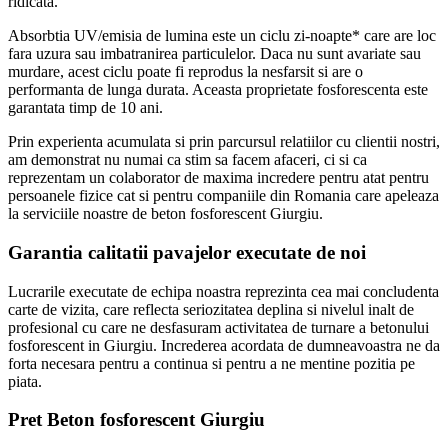
ridicata.
Absorbtia UV/emisia de lumina este un ciclu zi-noapte* care are loc
fara uzura sau imbatranirea particulelor. Daca nu sunt avariate sau
murdare, acest ciclu poate fi reprodus la nesfarsit si are o
performanta de lunga durata. Aceasta proprietate fosforescenta este
garantata timp de 10 ani.
Prin experienta acumulata si prin parcursul relatiilor cu clientii nostri,
am demonstrat nu numai ca stim sa facem afaceri, ci si ca
reprezentam un colaborator de maxima incredere pentru atat pentru
persoanele fizice cat si pentru companiile din Romania care apeleaza
la serviciile noastre de beton fosforescent Giurgiu.
Garantia calitatii pavajelor executate de noi
Lucrarile executate de echipa noastra reprezinta cea mai concludenta
carte de vizita, care reflecta seriozitatea deplina si nivelul inalt de
profesional cu care ne desfasuram activitatea de turnare a betonului
fosforescent in Giurgiu. Increderea acordata de dumneavoastra ne da
forta necesara pentru a continua si pentru a ne mentine pozitia pe
piata.
Pret Beton fosforescent Giurgiu