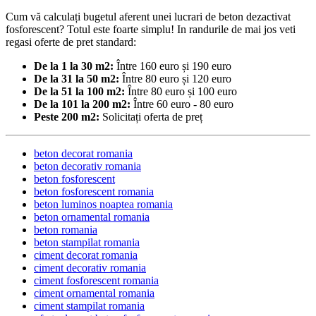
Cum vă calculați bugetul aferent unei lucrari de beton dezactivat
fosforescent? Totul este foarte simplu! In randurile de mai jos veti
regasi oferte de pret standard:
De la 1 la 30 m2:
Între 160 euro și 190 euro
De la 31 la 50 m2:
Între 80 euro și 120 euro
De la 51 la 100 m2:
Între 80 euro și 100 euro
De la 101 la 200 m2:
Între 60 euro - 80 euro
Peste 200 m2:
Solicitați oferta de preț
beton decorat romania
beton decorativ romania
beton fosforescent
beton fosforescent romania
beton luminos noaptea romania
beton ornamental romania
beton romania
beton stampilat romania
ciment decorat romania
ciment decorativ romania
ciment fosforescent romania
ciment ornamental romania
ciment stampilat romania