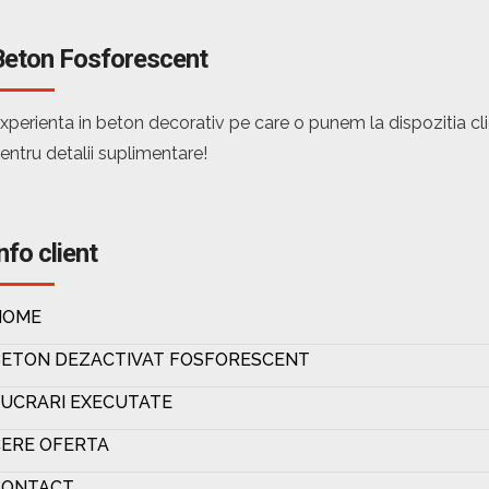
Beton Fosforescent
xperienta in beton decorativ pe care o punem la dispozitia c
entru detalii suplimentare!
nfo client
HOME
BETON DEZACTIVAT FOSFORESCENT
UCRARI EXECUTATE
ERE OFERTA
CONTACT