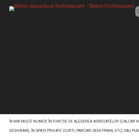
BETON FOSFORESCENT
Beton fosforesc
ACEST TIP DE BETON (BETON FOSFORESCENT MEDIAS) A FOST CONCEPUT PE
UN IMPACT VIZUAL EXCEPTIONAL. PE BAZĂ DE LIANT DE CIMENT, NISIPURI
ÎN MAI MULTE NUANȚE ÎN FUNCȚIE DE ALEGEREA AGREGATELOR (CALCAR NE
DEGIVRARE, ÎN SPAȚII PRIVATE (CURTI, PARCARI SEDII FIRMA, ETC) SAU PU