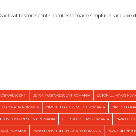
activat fosforescent? Totul este foarte simplu! In randurile d
FOSFORESCENT
BETON FOSFORESCENT ROMANIA
BETON LUMINOS NOA
T DECORATIV ROMANIA
CIMENT FOSFORESCENT ROMANIA
CIMENT ORN
BETON FOSFORESCENT ROMANIA
OFERTA PRET M2 ROMANIA
PAVAJ DEC
CORAT ROMANIA
PAVAJ DIN BETON DECORATIV ROMANIA
PAVAJ DIN BET