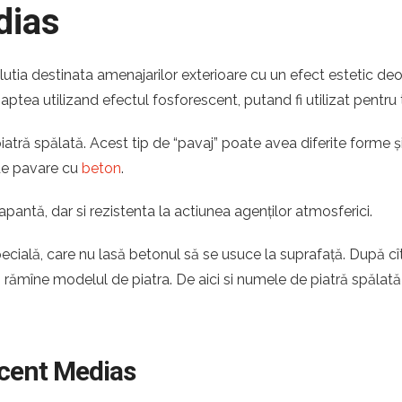
dias
lutia destinata amenajarilor exterioare cu un efect estetic de
noaptea utilizand efectul fosforescent, putand fi utilizat pentru 
tră spălată. Acest tip de “pavaj” poate avea diferite forme și 
 de pavare cu
beton
.
apantă, dar si rezistenta la actiunea agenților atmosferici.
pecială, care nu lasă betonul să se usuce la suprafață. După c
ă rămîne modelul de piatra. De aici si numele de piatră spălată
scent Medias