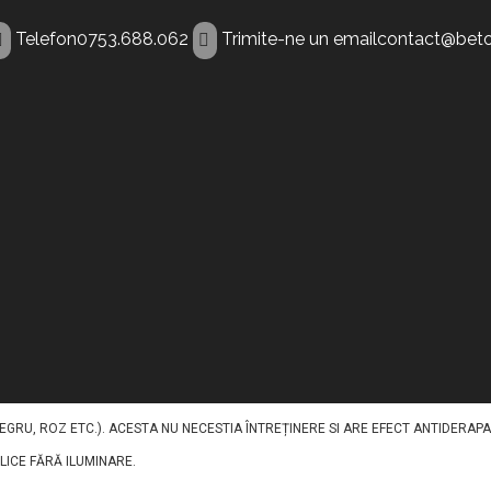
Telefon
0753.688.062
Trimite-ne un email
contact@beto
ent Medias
NTRU A ILUMINA PAVAJELE DIN BETON IN TIMPUL NOPTII. ACEST BETON DECOR
, AGREGATE, PIGMENȚI, FIBRE ȘI ADITIVI, CU INCLUDEREA UNUI AGREGAT FOSFO
GRU, ROZ ETC.). ACESTA NU NECESTIA ÎNTREȚINERE SI ARE EFECT ANTIDERAPA
BLICE FĂRĂ ILUMINARE.