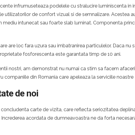
ente infrumuseteaza podelele cu stralucire luminiscenta in int
ile utilizatorilor de confort vizual si de semnalizare. Acestea
ntr-un mediu intunecat sau foarte slab luminat. Componenta princ
re are loc fara uzura sau imbatranirea particulelor. Daca nu s
roprietate fosforescenta este garantata timp de 10 ani.
 clientii nostri, am demonstrat nu numai ca stim sa facem afac
tru companiile din Romania care apeleaza la serviciile noastr
tate de noi
oncludenta carte de vizita, care reflecta seriozitatea deplina
s. Increderea acordata de dumneavoastra ne da forta necesara