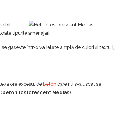
osebit
toate tipurile amenajari.
se gasește într-o varietate amplă de culori și texturi,
îteva ore excesul de
beton
care nu s-a uscat se
 (
beton fosforescent Medias
).