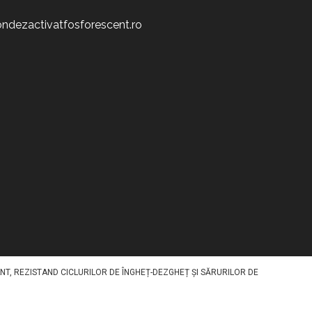
ndezactivatfosforescent.ro
ATIV STOCHEAZĂ LUMINA ÎN TIMPUL ZILEI ȘI O REDA NOAPTEA, OFERIND
RESCENT SPECIFIC PE SUPRAFAȚĂ PRINTR-O METODA SPECIALA. DISPONIBIL
NT, REZISTAND CICLURILOR DE ÎNGHEȚ-DEZGHEȚ ȘI SĂRURILOR DE