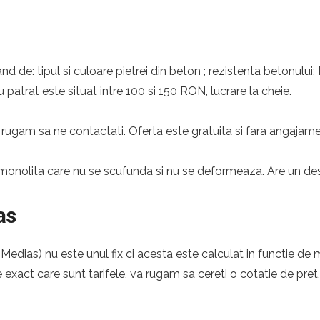
nd de: tipul si culoare pietrei din beton ; rezistenta betonului;
 patrat este situat intre 100 si 150 RON, lucrare la cheie.
rugam sa ne contactati. Oferta este gratuita si fara angajame
monolita care nu se scufunda si nu se deformeaza. Are un desig
as
edias) nu este unul fix ci acesta este calculat in functie de m
e exact care sunt tarifele, va rugam sa cereti o cotatie de pret,