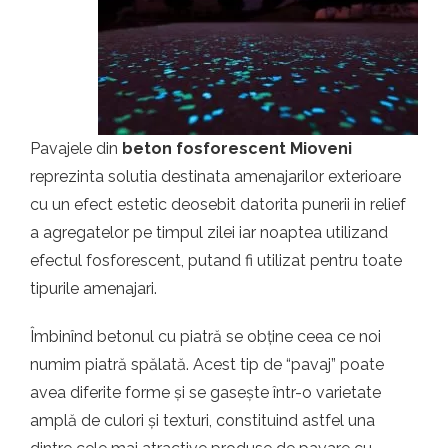
t.ro
Pavajele din
beton fosforescent Mioveni
reprezinta solutia destinata amenajarilor exterioare
cu un efect estetic deosebit datorita punerii in relief
a agregatelor pe timpul zilei iar noaptea utilizand
efectul fosforescent, putand fi utilizat pentru toate
tipurile amenajari.
Îmbinînd betonul cu piatră se obține ceea ce noi
numim piatră spălată. Acest tip de “pavaj” poate
avea diferite forme și se gasește într-o varietate
amplă de culori și texturi, constituind astfel una