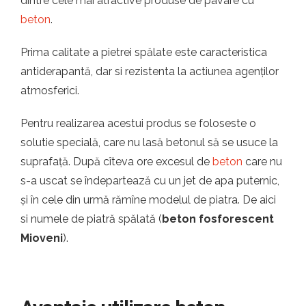
dintre cele mai atractive produse de pavare cu
beton
.
Prima calitate a pietrei spălate este caracteristica
antiderapantă, dar si rezistenta la actiunea agenților
atmosferici.
Pentru realizarea acestui produs se foloseste o
solutie specială, care nu lasă betonul să se usuce la
suprafață. După cîteva ore excesul de
beton
care nu
s-a uscat se îndepartează cu un jet de apa puternic,
și în cele din urmă rămîne modelul de piatra. De aici
si numele de piatră spălată (
beton fosforescent
Mioveni
).