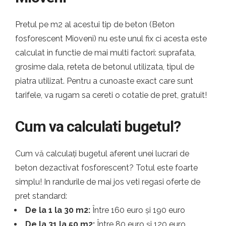
Pretul pe m2 al acestui tip de beton (Beton
fosforescent Mioveni) nu este unul fix ci acesta este
calculat in functie de mai multi factori: suprafata,
grosime dala, reteta de betonul utilizata, tipul de
piatra utilizat. Pentru a cunoaste exact care sunt
tarifele, va rugam sa cereti o cotatie de pret, gratuit!
Cum va calculati bugetul?
Cum vă calculați bugetul aferent unei lucrari de
beton dezactivat fosforescent? Totul este foarte
simplu! In randurile de mai jos veti regasi oferte de
pret standard:
De la 1 la 30 m2:
Între 160 euro și 190 euro
De la 31 la 50 m2:
Între 80 euro și 120 euro