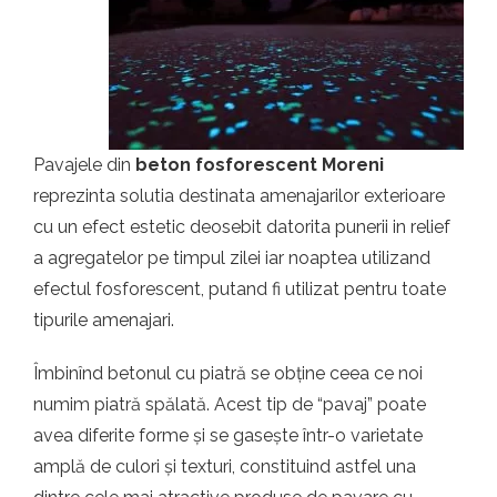
t.ro
Pavajele din
beton fosforescent Moreni
reprezinta solutia destinata amenajarilor exterioare
cu un efect estetic deosebit datorita punerii in relief
a agregatelor pe timpul zilei iar noaptea utilizand
efectul fosforescent, putand fi utilizat pentru toate
tipurile amenajari.
Îmbinînd betonul cu piatră se obține ceea ce noi
numim piatră spălată. Acest tip de “pavaj” poate
avea diferite forme și se gasește într-o varietate
amplă de culori și texturi, constituind astfel una