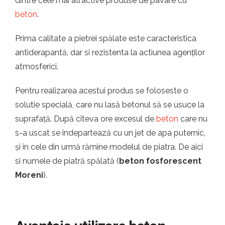
dintre cele mai atractive produse de pavare cu
beton
.
Prima calitate a pietrei spălate este caracteristica
antiderapantă, dar si rezistenta la actiunea agenților
atmosferici.
Pentru realizarea acestui produs se foloseste o
solutie specială, care nu lasă betonul să se usuce la
suprafață. După cîteva ore excesul de
beton
care nu
s-a uscat se îndepartează cu un jet de apa puternic,
și în cele din urmă rămîne modelul de piatra. De aici
si numele de piatră spălată (
beton fosforescent
Moreni
).