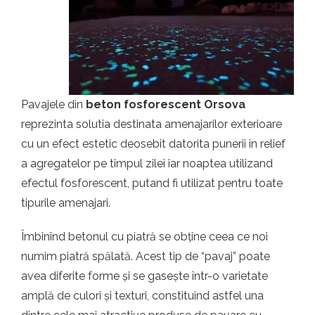
t.ro
Pavajele din
beton fosforescent Orsova
reprezinta solutia destinata amenajarilor exterioare
cu un efect estetic deosebit datorita punerii in relief
a agregatelor pe timpul zilei iar noaptea utilizand
efectul fosforescent, putand fi utilizat pentru toate
tipurile amenajari.
Îmbinînd betonul cu piatră se obține ceea ce noi
numim piatră spălată. Acest tip de “pavaj” poate
avea diferite forme și se gasește într-o varietate
amplă de culori și texturi, constituind astfel una