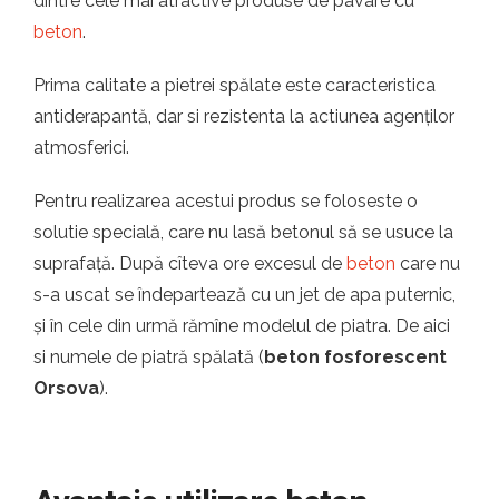
dintre cele mai atractive produse de pavare cu
beton
.
Prima calitate a pietrei spălate este caracteristica
antiderapantă, dar si rezistenta la actiunea agenților
atmosferici.
Pentru realizarea acestui produs se foloseste o
solutie specială, care nu lasă betonul să se usuce la
suprafață. După cîteva ore excesul de
beton
care nu
s-a uscat se îndepartează cu un jet de apa puternic,
și în cele din urmă rămîne modelul de piatra. De aici
si numele de piatră spălată (
beton fosforescent
Orsova
).