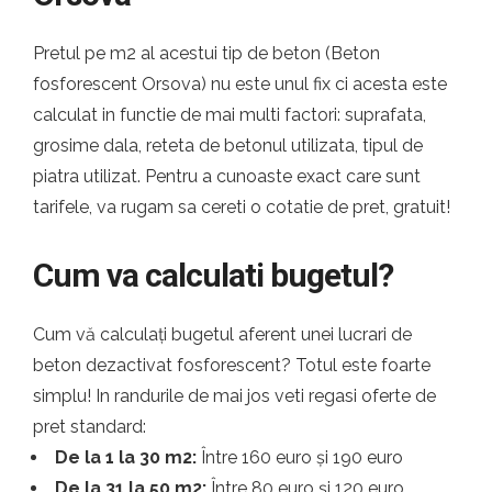
Pretul pe m2 al acestui tip de beton (Beton
fosforescent Orsova) nu este unul fix ci acesta este
calculat in functie de mai multi factori: suprafata,
grosime dala, reteta de betonul utilizata, tipul de
piatra utilizat. Pentru a cunoaste exact care sunt
tarifele, va rugam sa cereti o cotatie de pret, gratuit!
Cum va calculati bugetul?
Cum vă calculați bugetul aferent unei lucrari de
beton dezactivat fosforescent? Totul este foarte
simplu! In randurile de mai jos veti regasi oferte de
pret standard:
De la 1 la 30 m2:
Între 160 euro și 190 euro
De la 31 la 50 m2:
Între 80 euro și 120 euro