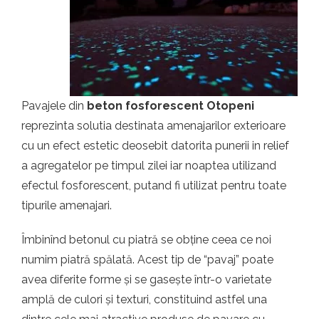
t.ro
Pavajele din
beton fosforescent Otopeni
reprezinta solutia destinata amenajarilor exterioare
cu un efect estetic deosebit datorita punerii in relief
a agregatelor pe timpul zilei iar noaptea utilizand
efectul fosforescent, putand fi utilizat pentru toate
tipurile amenajari.
Îmbinînd betonul cu piatră se obține ceea ce noi
numim piatră spălată. Acest tip de “pavaj” poate
avea diferite forme și se gasește într-o varietate
amplă de culori și texturi, constituind astfel una