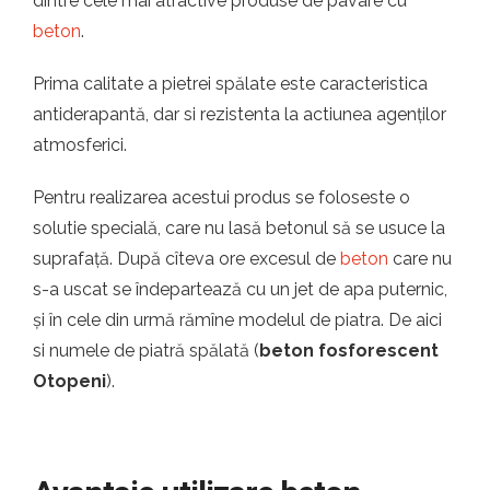
dintre cele mai atractive produse de pavare cu
beton
.
Prima calitate a pietrei spălate este caracteristica
antiderapantă, dar si rezistenta la actiunea agenților
atmosferici.
Pentru realizarea acestui produs se foloseste o
solutie specială, care nu lasă betonul să se usuce la
suprafață. După cîteva ore excesul de
beton
care nu
s-a uscat se îndepartează cu un jet de apa puternic,
și în cele din urmă rămîne modelul de piatra. De aici
si numele de piatră spălată (
beton fosforescent
Otopeni
).