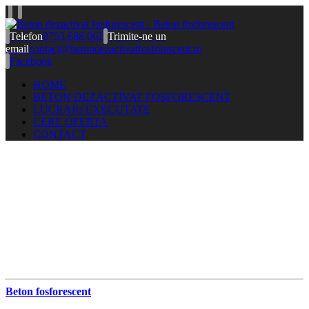
Telefon
0753.688.062
Trimite-ne un
email
contact@betondezactivatfosforescent.ro
Facebook
HOME
BETON DEZACTIVAT FOSFORESCENT
LUCRARI EXECUTATE
CERE OFERTA
CONTACT
Beton fosforescent