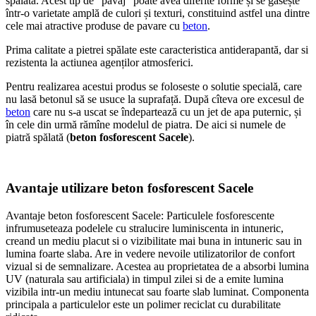
spălată. Acest tip de “pavaj” poate avea diferite forme și se gasește
într-o varietate amplă de culori și texturi, constituind astfel una dintre
cele mai atractive produse de pavare cu
beton
.
Prima calitate a pietrei spălate este caracteristica antiderapantă, dar si
rezistenta la actiunea agenților atmosferici.
Pentru realizarea acestui produs se foloseste o solutie specială, care
nu lasă betonul să se usuce la suprafață. După cîteva ore excesul de
beton
care nu s-a uscat se îndepartează cu un jet de apa puternic, și
în cele din urmă rămîne modelul de piatra. De aici si numele de
piatră spălată (
beton fosforescent Sacele
).
Avantaje utilizare beton fosforescent Sacele
Avantaje beton fosforescent Sacele: Particulele fosforescente
infrumuseteaza podelele cu stralucire luminiscenta in intuneric,
creand un mediu placut si o vizibilitate mai buna in intuneric sau in
lumina foarte slaba. Are in vedere nevoile utilizatorilor de confort
vizual si de semnalizare. Acestea au proprietatea de a absorbi lumina
UV (naturala sau artificiala) in timpul zilei si de a emite lumina
vizibila intr-un mediu intunecat sau foarte slab luminat. Componenta
principala a particulelor este un polimer reciclat cu durabilitate