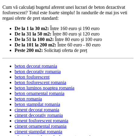
Cum vă calculați bugetul aferent unei lucrari de beton dezactivat
fosforescent? Totul este foarte simplu! In randurile de mai jos veti
regasi oferte de pret standard:
De la 1 la 30 m2:
Între 160 euro și 190 euro
De la 31 la 50 m2:
Între 80 euro și 120 euro
De la 51 la 100 m2:
Între 80 euro și 100 euro
De la 101 la 200 m2:
Între 60 euro - 80 euro
Peste 200 m2:
Solicitați oferta de preț
beton decorat romania
beton decorativ romania
beton fosforescent
beton fosforescent romania
beton luminos noaptea romania
beton ornamental romania
beton romania
beton stampilat romania
ciment decorat romania
ciment decorativ romania
ciment fosforescent romania
ciment ornamental romania
ciment stampilat romania