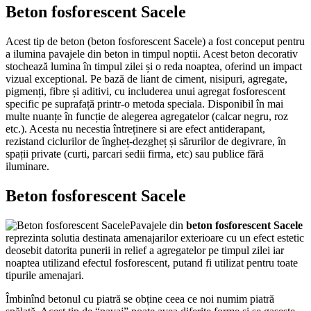
Beton fosforescent Sacele
Acest tip de beton (beton fosforescent Sacele) a fost conceput pentru
a ilumina pavajele din beton in timpul noptii. Acest beton decorativ
stochează lumina în timpul zilei și o reda noaptea, oferind un impact
vizual exceptional. Pe bază de liant de ciment, nisipuri, agregate,
pigmenți, fibre și aditivi, cu includerea unui agregat fosforescent
specific pe suprafață printr-o metoda speciala. Disponibil în mai
multe nuanțe în funcție de alegerea agregatelor (calcar negru, roz
etc.). Acesta nu necestia întreținere si are efect antiderapant,
rezistand ciclurilor de îngheț-dezgheț și sărurilor de degivrare, în
spații private (curti, parcari sedii firma, etc) sau publice fără
iluminare.
Beton fosforescent Sacele
Pavajele din
beton fosforescent Sacele
reprezinta solutia destinata amenajarilor exterioare cu un efect estetic
deosebit datorita punerii in relief a agregatelor pe timpul zilei iar
noaptea utilizand efectul fosforescent, putand fi utilizat pentru toate
tipurile amenajari.
Îmbinînd betonul cu piatră se obține ceea ce noi numim piatră