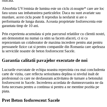
ridicata.
Absorbtia UV/emisia de lumina este un ciclu zi-noapte* care are loc
fara uzura sau imbatranirea particulelor. Daca nu sunt avariate sau
murdare, acest ciclu poate fi reprodus la nesfarsit si are o
performanta de lunga durata. Aceasta proprietate fosforescenta este
garantata timp de 10 ani.
Prin experienta acumulata si prin parcursul relatiilor cu clientii nostri,
am demonstrat nu numai ca stim sa facem afaceri, ci si ca
reprezentam un colaborator de maxima incredere pentru atat pentru
persoanele fizice cat si pentru companiile din Romania care apeleaza
la serviciile noastre de beton fosforescent Sacele.
Garantia calitatii pavajelor executate de noi
Lucrarile executate de echipa noastra reprezinta cea mai concludenta
carte de vizita, care reflecta seriozitatea deplina si nivelul inalt de
profesional cu care ne desfasuram activitatea de turnare a betonului
fosforescent in Sacele. Increderea acordata de dumneavoastra ne da
forta necesara pentru a continua si pentru a ne mentine pozitia pe
piata.
Pret Beton fosforescent Sacele