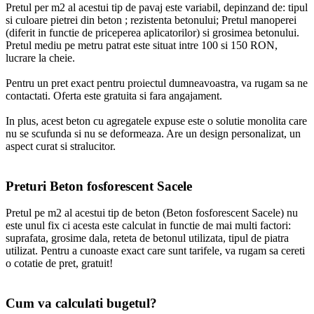
Pretul per m2 al acestui tip de pavaj este variabil, depinzand de: tipul
si culoare pietrei din beton ; rezistenta betonului; Pretul manoperei
(diferit in functie de priceperea aplicatorilor) si grosimea betonului.
Pretul mediu pe metru patrat este situat intre 100 si 150 RON,
lucrare la cheie.
Pentru un pret exact pentru proiectul dumneavoastra, va rugam sa ne
contactati. Oferta este gratuita si fara angajament.
In plus, acest beton cu agregatele expuse este o solutie monolita care
nu se scufunda si nu se deformeaza. Are un design personalizat, un
aspect curat si stralucitor.
Preturi Beton fosforescent Sacele
Pretul pe m2 al acestui tip de beton (Beton fosforescent Sacele) nu
este unul fix ci acesta este calculat in functie de mai multi factori:
suprafata, grosime dala, reteta de betonul utilizata, tipul de piatra
utilizat. Pentru a cunoaste exact care sunt tarifele, va rugam sa cereti
o cotatie de pret, gratuit!
Cum va calculati bugetul?