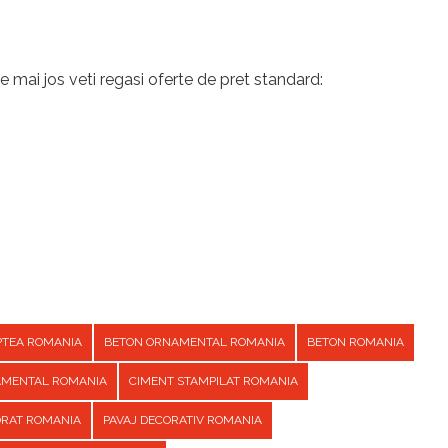
e mai jos veti regasi oferte de pret standard:
PTEA ROMANIA
BETON ORNAMENTAL ROMANIA
BETON ROMANIA
AMENTAL ROMANIA
CIMENT STAMPILAT ROMANIA
ORAT ROMANIA
PAVAJ DECORATIV ROMANIA