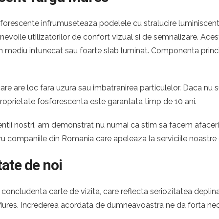
orescente infrumuseteaza podelele cu stralucire luminiscenta i
e nevoile utilizatorilor de confort vizual si de semnalizare. A
ntr-un mediu intunecat sau foarte slab luminat. Componenta princ
re are loc fara uzura sau imbatranirea particulelor. Daca nu s
roprietate fosforescenta este garantata timp de 10 ani.
 clientii nostri, am demonstrat nu numai ca stim sa facem afac
tru companiile din Romania care apeleaza la serviciile noastr
tate de noi
oncludenta carte de vizita, care reflecta seriozitatea deplina
 Mures. Increderea acordata de dumneavoastra ne da forta nec