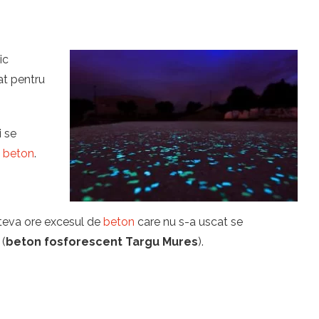
ic
zat pentru
i se
u
beton
.
îteva ore excesul de
beton
care nu s-a uscat se
 (
beton fosforescent Targu Mures
).