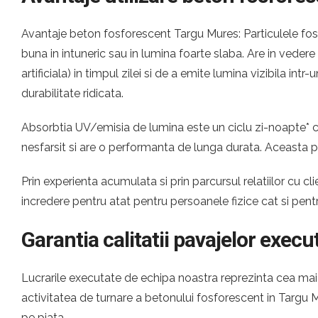
Avantaje beton fosforescent Targu Mures: Particulele fosf
buna in intuneric sau in lumina foarte slaba. Are in veder
artificiala) in timpul zilei si de a emite lumina vizibila i
durabilitate ridicata.
Absorbtia UV/emisia de lumina este un ciclu zi-noapte* ca
nesfarsit si are o performanta de lunga durata. Aceasta p
Prin experienta acumulata si prin parcursul relatiilor cu
incredere pentru atat pentru persoanele fizice cat si pen
Garantia calitatii pavajelor execu
Lucrarile executate de echipa noastra reprezinta cea mai c
activitatea de turnare a betonului fosforescent in Targu
pe piata.