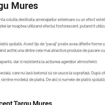
rgu Mures
nta solutia destinata amenajarilor exterioare cu un efect estet
zilei iar noaptea utilizand efectul fosforescent, putand fi utili
atră spălată. Acest tip de “pavaj” poate avea diferite forme ș
ituind astfel una dintre cele mai atractive produse de pavare c
apantă, dar si rezistenta la actiunea agenților atmosferici.
pecială, care nu lasă betonul să se usuce la suprafață. După c
ă rămîne modelul de piatra. De aici si numele de piatră spălată
scent Targu Mures