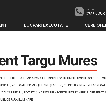
Telefon
0753.688.0
ENT
LUCRARI EXECUTATE
CERE OFE
ent Targu Mures
PUT PENTRU A ILUMINA PAVAJELE DIN BETON IN TIMPUL NOPTII. ACEST BETON 
NISIPURI, AGREGATE, PIGMENȚI, FIBRE ȘI ADITIVI, CU INCLUDEREA UNUI AGREG
 (CALCAR NEGRU, ROZ ETC.). ACESTA NU NECESTIA ÎNTREȚINERE SI ARE EFECT
 PUBLICE FĂRĂ ILUMINARE.