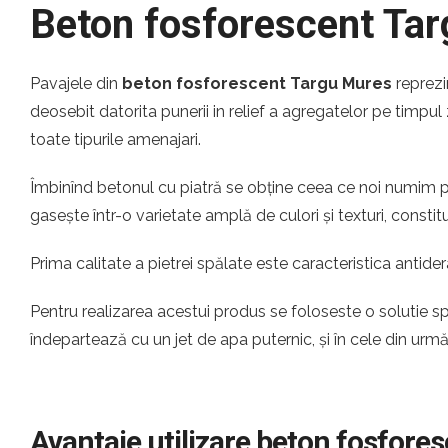
Beton fosforescent Ta
Pavajele din
beton fosforescent Targu Mures
reprezi
deosebit datorita punerii in relief a agregatelor pe timpul 
toate tipurile amenajari.
Îmbinînd betonul cu piatră se obține ceea ce noi numim pi
gasește într-o varietate amplă de culori și texturi, const
Prima calitate a pietrei spălate este caracteristica antider
Pentru realizarea acestui produs se foloseste o solutie s
îndepartează cu un jet de apa puternic, și în cele din urm
Avantaje utilizare beton fosfore