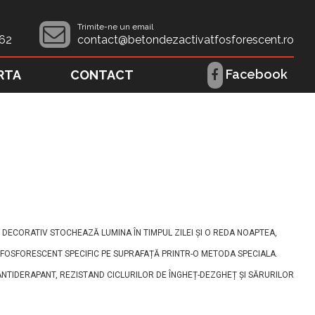
Trimite-ne un email
62
contact@betondezactivatfosforescent.ro
Facebook
RTA
CONTACT
DECORATIV STOCHEAZĂ LUMINA ÎN TIMPUL ZILEI ȘI O REDA NOAPTEA,
AT FOSFORESCENT SPECIFIC PE SUPRAFAȚĂ PRINTR-O METODA SPECIALA.
 ANTIDERAPANT, REZISTAND CICLURILOR DE ÎNGHEȚ-DEZGHEȚ ȘI SĂRURILOR