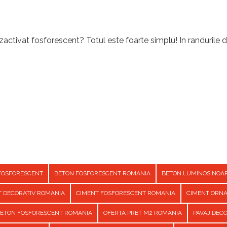
activat fosforescent? Totul este foarte simplu! In randurile d
FOSFORESCENT
BETON FOSFORESCENT ROMANIA
BETON LUMINOS NOA
T DECORATIV ROMANIA
CIMENT FOSFORESCENT ROMANIA
CIMENT ORN
BETON FOSFORESCENT ROMANIA
OFERTA PRET M2 ROMANIA
PAVAJ DEC