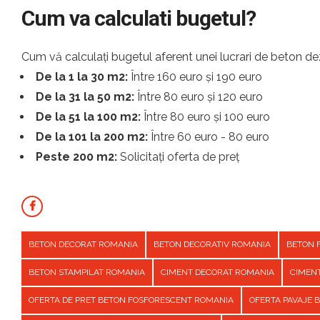
Cum va calculati bugetul?
Cum vă calculați bugetul aferent unei lucrari de beton dez
De la 1 la 30 m2:
Între 160 euro și 190 euro
De la 31 la 50 m2:
Între 80 euro și 120 euro
De la 51 la 100 m2:
Între 80 euro și 100 euro
De la 101 la 200 m2:
Între 60 euro - 80 euro
Peste 200 m2:
Solicitați oferta de preț
BETON DECORAT ROMANIA
BETON DECORATIV ROMANIA
BETON 
BETON STAMPILAT ROMANIA
CIMENT DECORAT ROMANIA
CIMEN
OFERTA DE PRET BETON FOSFORESCENT ROMANIA
OFERTA PAVAJE 