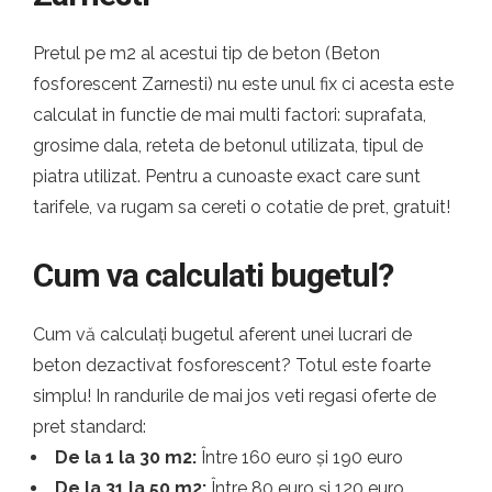
Pretul pe m2 al acestui tip de beton (Beton
fosforescent Zarnesti) nu este unul fix ci acesta este
calculat in functie de mai multi factori: suprafata,
grosime dala, reteta de betonul utilizata, tipul de
piatra utilizat. Pentru a cunoaste exact care sunt
tarifele, va rugam sa cereti o cotatie de pret, gratuit!
Cum va calculati bugetul?
Cum vă calculați bugetul aferent unei lucrari de
beton dezactivat fosforescent? Totul este foarte
simplu! In randurile de mai jos veti regasi oferte de
pret standard:
De la 1 la 30 m2:
Între 160 euro și 190 euro
De la 31 la 50 m2:
Între 80 euro și 120 euro