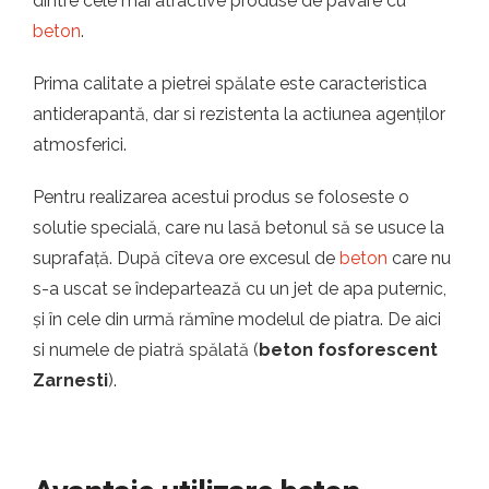
dintre cele mai atractive produse de pavare cu
beton
.
Prima calitate a pietrei spălate este caracteristica
antiderapantă, dar si rezistenta la actiunea agenților
atmosferici.
Pentru realizarea acestui produs se foloseste o
solutie specială, care nu lasă betonul să se usuce la
suprafață. După cîteva ore excesul de
beton
care nu
s-a uscat se îndepartează cu un jet de apa puternic,
și în cele din urmă rămîne modelul de piatra. De aici
si numele de piatră spălată (
beton fosforescent
Zarnesti
).