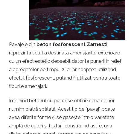
t.ro
Pavajele din
beton fosforescent Zarnesti
reprezinta solutia destinata amenajarilor exterioare
cu un efect estetic deosebit datorita punerii in relief
a agregatelor pe timpul zilei iar noaptea utilizand
efectul fosforescent, putand fi utilizat pentru toate
tipurile amenajari.
Îmbinînd betonul cu piatră se obține ceea ce noi
numim piatră spălată. Acest tip de “pavaj” poate
avea diferite forme și se gasește într-o varietate
amplă de culori și texturi, constituind astfel una