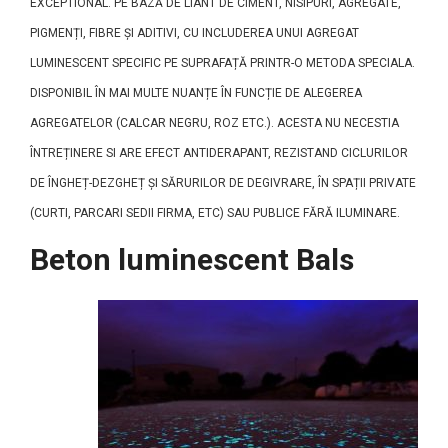
EXCEPTIONAL. PE BAZĂ DE LIANT DE CIMENT, NISIPURI, AGREGATE,
PIGMENȚI, FIBRE ȘI ADITIVI, CU INCLUDEREA UNUI AGREGAT
LUMINESCENT SPECIFIC PE SUPRAFAȚĂ PRINTR-O METODA SPECIALA.
DISPONIBIL ÎN MAI MULTE NUANȚE ÎN FUNCȚIE DE ALEGEREA
AGREGATELOR (CALCAR NEGRU, ROZ ETC.). ACESTA NU NECESTIA
ÎNTREȚINERE SI ARE EFECT ANTIDERAPANT, REZISTAND CICLURILOR
DE ÎNGHEȚ-DEZGHEȚ ȘI SĂRURILOR DE DEGIVRARE, ÎN SPAȚII PRIVATE
(CURTI, PARCARI SEDII FIRMA, ETC) SAU PUBLICE FĂRĂ ILUMINARE.
Beton luminescent Bals