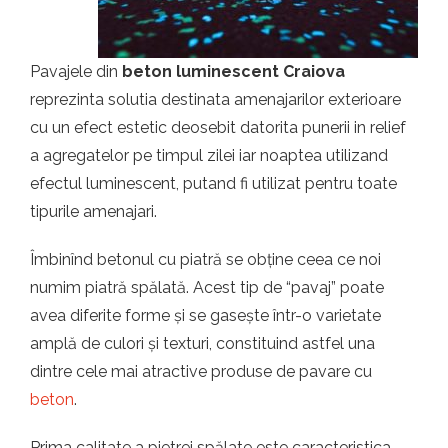
Pavajele din
beton luminescent Craiova
reprezinta solutia destinata amenajarilor exterioare
cu un efect estetic deosebit datorita punerii in relief
a agregatelor pe timpul zilei iar noaptea utilizand
efectul luminescent, putand fi utilizat pentru toate
tipurile amenajari.
Îmbinînd betonul cu piatră se obține ceea ce noi
numim piatră spălată. Acest tip de “pavaj” poate
avea diferite forme și se gasește într-o varietate
amplă de culori și texturi, constituind astfel una
dintre cele mai atractive produse de pavare cu
beton
.
Prima calitate a pietrei spălate este caracteristica