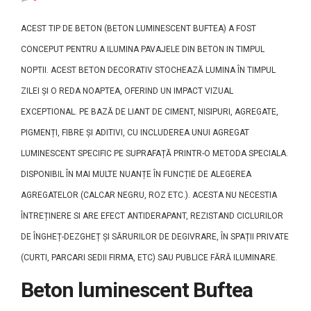
ACEST TIP DE BETON (BETON LUMINESCENT BUFTEA) A FOST
CONCEPUT PENTRU A ILUMINA PAVAJELE DIN BETON IN TIMPUL
NOPTII. ACEST BETON DECORATIV STOCHEAZĂ LUMINA ÎN TIMPUL
ZILEI ȘI O REDA NOAPTEA, OFERIND UN IMPACT VIZUAL
EXCEPTIONAL. PE BAZĂ DE LIANT DE CIMENT, NISIPURI, AGREGATE,
PIGMENȚI, FIBRE ȘI ADITIVI, CU INCLUDEREA UNUI AGREGAT
LUMINESCENT SPECIFIC PE SUPRAFAȚĂ PRINTR-O METODA SPECIALA.
DISPONIBIL ÎN MAI MULTE NUANȚE ÎN FUNCȚIE DE ALEGEREA
AGREGATELOR (CALCAR NEGRU, ROZ ETC.). ACESTA NU NECESTIA
ÎNTREȚINERE SI ARE EFECT ANTIDERAPANT, REZISTAND CICLURILOR
DE ÎNGHEȚ-DEZGHEȚ ȘI SĂRURILOR DE DEGIVRARE, ÎN SPAȚII PRIVATE
(CURTI, PARCARI SEDII FIRMA, ETC) SAU PUBLICE FĂRĂ ILUMINARE.
Beton luminescent Buftea