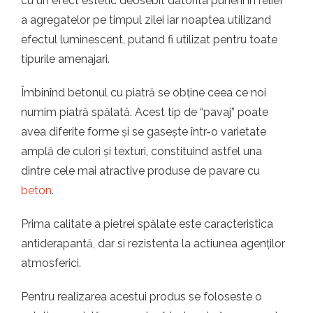
cu un efect estetic deosebit datorita punerii in relief
t.ro
a agregatelor pe timpul zilei iar noaptea utilizand
efectul luminescent, putand fi utilizat pentru toate
tipurile amenajari.
Îmbinînd betonul cu piatră se obține ceea ce noi
numim piatră spălată. Acest tip de “pavaj” poate
avea diferite forme și se gasește într-o varietate
amplă de culori și texturi, constituind astfel una
dintre cele mai atractive produse de pavare cu
beton
.
Prima calitate a pietrei spălate este caracteristica
antiderapantă, dar si rezistenta la actiunea agenților
atmosferici.
Pentru realizarea acestui produs se foloseste o