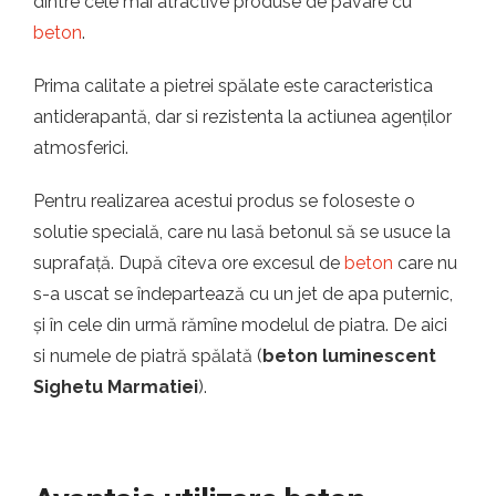
dintre cele mai atractive produse de pavare cu
beton
.
Prima calitate a pietrei spălate este caracteristica
antiderapantă, dar si rezistenta la actiunea agenților
atmosferici.
Pentru realizarea acestui produs se foloseste o
solutie specială, care nu lasă betonul să se usuce la
suprafață. După cîteva ore excesul de
beton
care nu
s-a uscat se îndepartează cu un jet de apa puternic,
și în cele din urmă rămîne modelul de piatra. De aici
si numele de piatră spălată (
beton luminescent
Sighetu Marmatiei
).