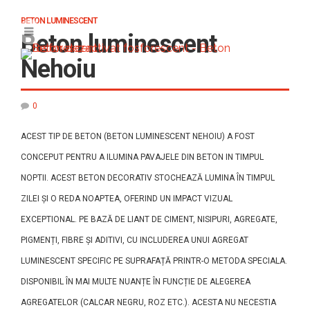
BETON LUMINESCENT
Beton luminescent
Nehoiu
0
ACEST TIP DE BETON (BETON LUMINESCENT NEHOIU) A FOST
CONCEPUT PENTRU A ILUMINA PAVAJELE DIN BETON IN TIMPUL
NOPTII. ACEST BETON DECORATIV STOCHEAZĂ LUMINA ÎN TIMPUL
ZILEI ȘI O REDA NOAPTEA, OFERIND UN IMPACT VIZUAL
EXCEPTIONAL. PE BAZĂ DE LIANT DE CIMENT, NISIPURI, AGREGATE,
PIGMENȚI, FIBRE ȘI ADITIVI, CU INCLUDEREA UNUI AGREGAT
LUMINESCENT SPECIFIC PE SUPRAFAȚĂ PRINTR-O METODA SPECIALA.
DISPONIBIL ÎN MAI MULTE NUANȚE ÎN FUNCȚIE DE ALEGEREA
AGREGATELOR (CALCAR NEGRU, ROZ ETC.). ACESTA NU NECESTIA