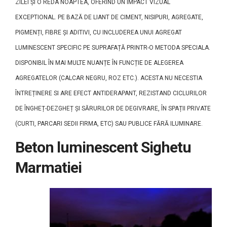
ZILEI ȘI O REDA NOAPTEA, OFERIND UN IMPACT VIZUAL
EXCEPTIONAL. PE BAZĂ DE LIANT DE CIMENT, NISIPURI, AGREGATE,
PIGMENȚI, FIBRE ȘI ADITIVI, CU INCLUDEREA UNUI AGREGAT
LUMINESCENT SPECIFIC PE SUPRAFAȚĂ PRINTR-O METODA SPECIALA.
DISPONIBIL ÎN MAI MULTE NUANȚE ÎN FUNCȚIE DE ALEGEREA
AGREGATELOR (CALCAR NEGRU, ROZ ETC.). ACESTA NU NECESTIA
ÎNTREȚINERE SI ARE EFECT ANTIDERAPANT, REZISTAND CICLURILOR
DE ÎNGHEȚ-DEZGHEȚ ȘI SĂRURILOR DE DEGIVRARE, ÎN SPAȚII PRIVATE
(CURTI, PARCARI SEDII FIRMA, ETC) SAU PUBLICE FĂRĂ ILUMINARE.
Beton luminescent Sighetu
Marmatiei