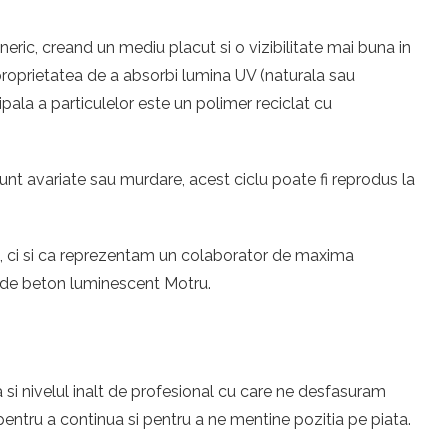
ric, creand un mediu placut si o vizibilitate mai buna in
u proprietatea de a absorbi lumina UV (naturala sau
ipala a particulelor este un polimer reciclat cu
unt avariate sau murdare, acest ciclu poate fi reprodus la
eri, ci si ca reprezentam un colaborator de maxima
e de beton luminescent Motru.
 si nivelul inalt de profesional cu care ne desfasuram
ntru a continua si pentru a ne mentine pozitia pe piata.