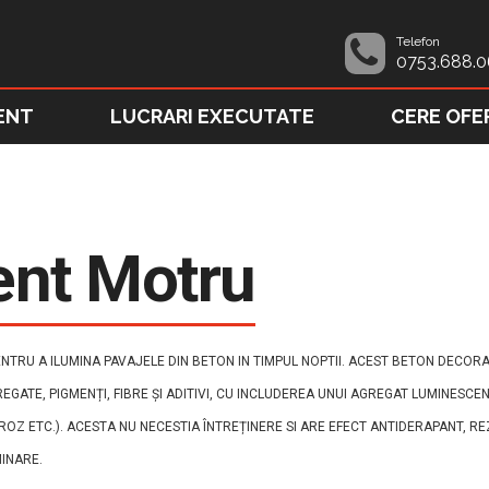
Telefon
0753.688.0
ENT
LUCRARI EXECUTATE
CERE OFE
ent Motru
TRU A ILUMINA PAVAJELE DIN BETON IN TIMPUL NOPTII. ACEST BETON DECORAT
REGATE, PIGMENȚI, FIBRE ȘI ADITIVI, CU INCLUDEREA UNUI AGREGAT LUMINESCE
Z ETC.). ACESTA NU NECESTIA ÎNTREȚINERE SI ARE EFECT ANTIDERAPANT, RE
MINARE.