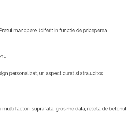
 Pretul manoperei (diferit in functie de priceperea
nt.
n personalizat, un aspect curat si stralucitor.
 multi factori: suprafata, grosime dala, reteta de betonul