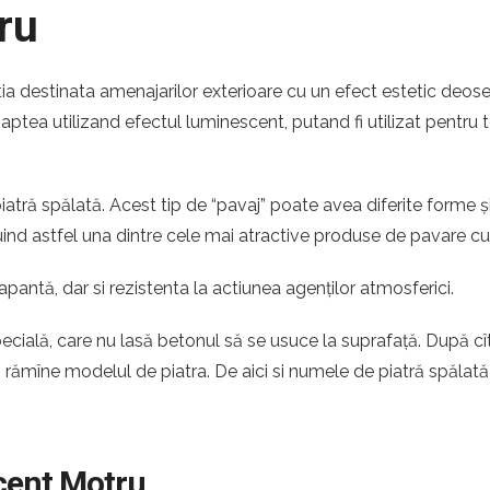
ru
tia destinata amenajarilor exterioare cu un efect estetic deose
 noaptea utilizand efectul luminescent, putand fi utilizat pentru 
atră spălată. Acest tip de “pavaj” poate avea diferite forme ș
ituind astfel una dintre cele mai atractive produse de pavare c
apantă, dar si rezistenta la actiunea agenților atmosferici.
pecială, care nu lasă betonul să se usuce la suprafață. După c
ă rămîne modelul de piatra. De aici si numele de piatră spălată
scent Motru