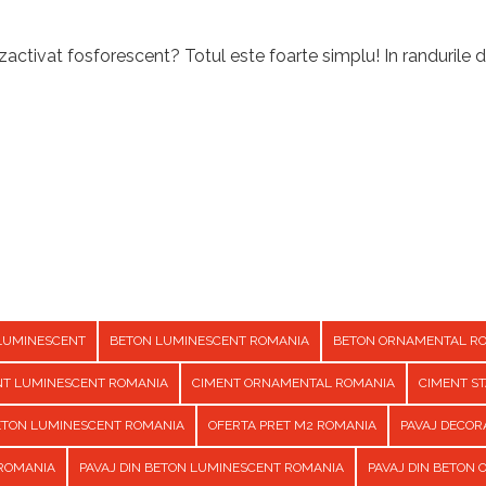
activat fosforescent? Totul este foarte simplu! In randurile d
LUMINESCENT
BETON LUMINESCENT ROMANIA
BETON ORNAMENTAL R
NT LUMINESCENT ROMANIA
CIMENT ORNAMENTAL ROMANIA
CIMENT S
BETON LUMINESCENT ROMANIA
OFERTA PRET M2 ROMANIA
PAVAJ DECOR
 ROMANIA
PAVAJ DIN BETON LUMINESCENT ROMANIA
PAVAJ DIN BETON