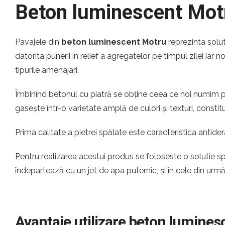
Beton luminescent Mot
Pavajele din
beton luminescent Motru
reprezinta solu
datorita punerii in relief a agregatelor pe timpul zilei iar
tipurile amenajari.
Îmbinînd betonul cu piatră se obține ceea ce noi numim pi
gasește într-o varietate amplă de culori și texturi, const
Prima calitate a pietrei spălate este caracteristica antider
Pentru realizarea acestui produs se foloseste o solutie s
îndepartează cu un jet de apa puternic, și în cele din urm
Avantaje utilizare beton lumine