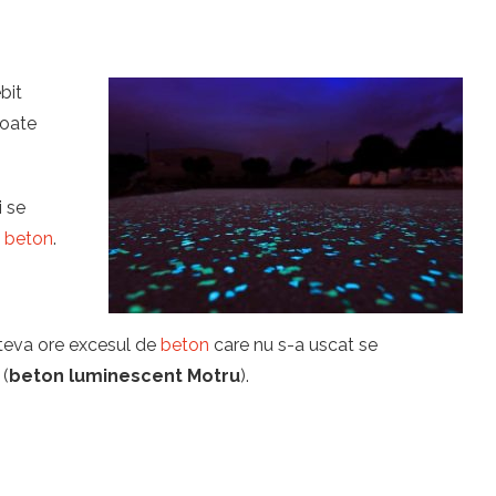
bit
toate
i se
u
beton
.
îteva ore excesul de
beton
care nu s-a uscat se
 (
beton luminescent Motru
).