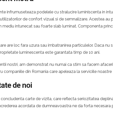
e infrumuseteaza podelele cu stralucire luminiscenta in intune
e utilizatorilor de confort vizual si de semnalizare. Acestea a
ntr-un mediu intunecat sau foarte slab luminat. Componenta princ
re are loc fara uzura sau imbatranirea particulelor. Daca nu s
proprietate luminescenta este garantata timp de 10 ani.
 clientii nostri, am demonstrat nu numai ca stim sa facem afac
tru companiile din Romania care apeleaza la serviciile noastr
tate de noi
oncludenta carte de vizita, care reflecta seriozitatea deplina
 Increderea acordata de dumneavoastra ne da forta necesara pe