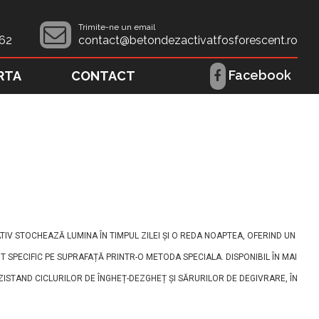
Trimite-ne un email
62
contact@betondezactivatfosforescent.ro
Facebook
RTA
CONTACT
IV STOCHEAZĂ LUMINA ÎN TIMPUL ZILEI ȘI O REDA NOAPTEA, OFERIND UN
NT SPECIFIC PE SUPRAFAȚĂ PRINTR-O METODA SPECIALA. DISPONIBIL ÎN MAI
ZISTAND CICLURILOR DE ÎNGHEȚ-DEZGHEȚ ȘI SĂRURILOR DE DEGIVRARE, ÎN