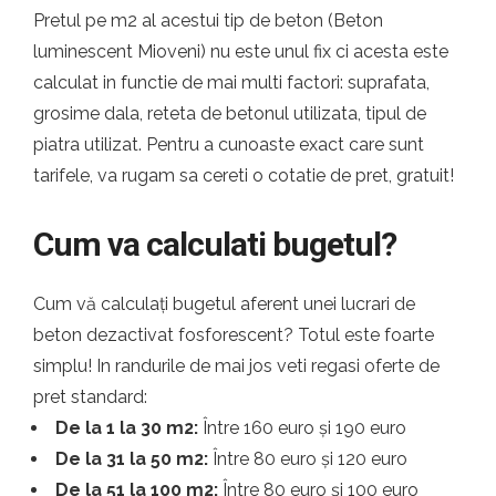
Pretul pe m2 al acestui tip de beton (Beton
luminescent Mioveni) nu este unul fix ci acesta este
calculat in functie de mai multi factori: suprafata,
grosime dala, reteta de betonul utilizata, tipul de
piatra utilizat. Pentru a cunoaste exact care sunt
tarifele, va rugam sa cereti o cotatie de pret, gratuit!
Cum va calculati bugetul?
Cum vă calculați bugetul aferent unei lucrari de
beton dezactivat fosforescent? Totul este foarte
simplu! In randurile de mai jos veti regasi oferte de
pret standard:
De la 1 la 30 m2:
Între 160 euro și 190 euro
De la 31 la 50 m2:
Între 80 euro și 120 euro
De la 51 la 100 m2:
Între 80 euro și 100 euro