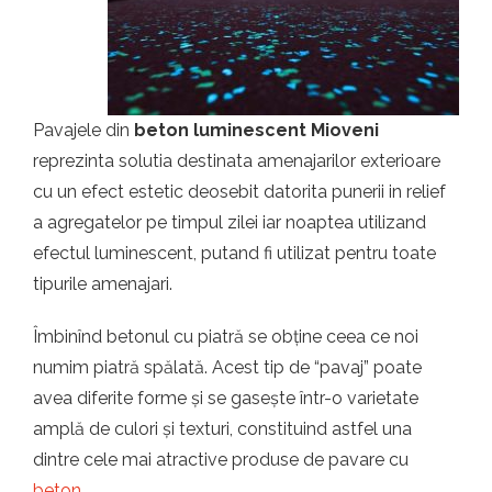
t.ro
Pavajele din
beton luminescent Mioveni
reprezinta solutia destinata amenajarilor exterioare
cu un efect estetic deosebit datorita punerii in relief
a agregatelor pe timpul zilei iar noaptea utilizand
efectul luminescent, putand fi utilizat pentru toate
tipurile amenajari.
Îmbinînd betonul cu piatră se obține ceea ce noi
numim piatră spălată. Acest tip de “pavaj” poate
avea diferite forme și se gasește într-o varietate
amplă de culori și texturi, constituind astfel una
dintre cele mai atractive produse de pavare cu
beton
.