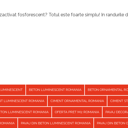
activat fosforescent? Totul este foarte simplu! In randurile d
LUMINESCENT
BETON LUMINESCENT ROMANIA
BETON ORNAMENTAL R
NT LUMINESCENT ROMANIA
CIMENT ORNAMENTAL ROMANIA
CIMENT S
BETON LUMINESCENT ROMANIA
OFERTA PRET M2 ROMANIA
PAVAJ DECOR
 ROMANIA
PAVAJ DIN BETON LUMINESCENT ROMANIA
PAVAJ DIN BETON