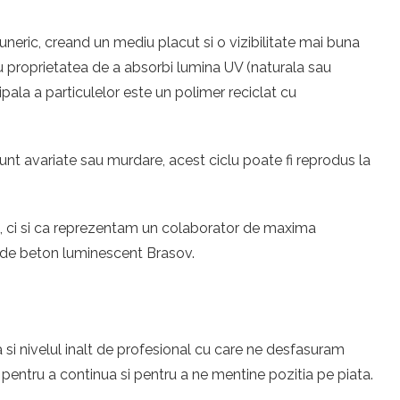
neric, creand un mediu placut si o vizibilitate mai buna
 au proprietatea de a absorbi lumina UV (naturala sau
ipala a particulelor este un polimer reciclat cu
unt avariate sau murdare, acest ciclu poate fi reprodus la
eri, ci si ca reprezentam un colaborator de maxima
e de beton luminescent Brasov.
 si nivelul inalt de profesional cu care ne desfasuram
entru a continua si pentru a ne mentine pozitia pe piata.