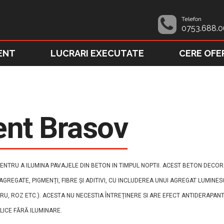
Telefon
0753.688.0
ENT
LUCRARI EXECUTATE
CERE OFE
ent Brasov
NTRU A ILUMINA PAVAJELE DIN BETON IN TIMPUL NOPTII. ACEST BETON DECORA
 AGREGATE, PIGMENȚI, FIBRE ȘI ADITIVI, CU INCLUDEREA UNUI AGREGAT LUMINE
U, ROZ ETC.). ACESTA NU NECESTIA ÎNTREȚINERE SI ARE EFECT ANTIDERAPANT
BLICE FĂRĂ ILUMINARE.