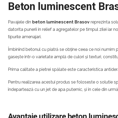
Beton luminescent Bra
Pavajele din
beton luminescent Brasov
reprezinta sol
datorita punerii in relief a agregatelor pe timpul zilei iar
tipurile amenajari.
Îmbinînd betonul cu piatră se obține ceea ce noi numim pi
gasește într-o varietate amplă de culori și texturi, const
Prima calitate a pietrei spălate este caracteristica antider
Pentru realizarea acestui produs se foloseste o solutie s
îndepartează cu un jet de apa puternic, și în cele din urm
Avantaje utilizare beton lumines