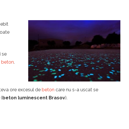
sebit
toate
i se
u
beton
.
îteva ore excesul de
beton
care nu s-a uscat se
 (
beton luminescent Brasov
).