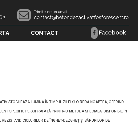
Trimite-ne un email
62
contact@betondezactivatfosforescent.ro
Facebook
RTA
CONTACT
TIV STOCHEAZĂ LUMINA ÎN TIMPUL ZILEI ȘI O REDA NOAPTEA, OFERIND
SCENT SPECIFIC PE SUPRAFAȚĂ PRINTR-O METODA SPECIALA. DISPONIBIL ÎN
, REZISTAND CICLURILOR DE ÎNGHEȚ-DEZGHEȚ ȘI SĂRURILOR DE