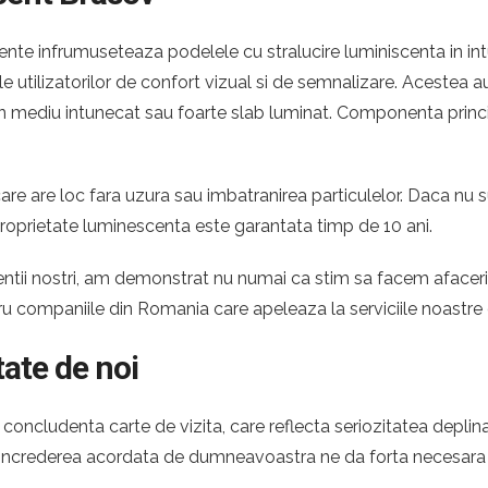
te infrumuseteaza podelele cu stralucire luminiscenta in intu
ile utilizatorilor de confort vizual si de semnalizare. Acestea
ntr-un mediu intunecat sau foarte slab luminat. Componenta princ
re are loc fara uzura sau imbatranirea particulelor. Daca nu s
proprietate luminescenta este garantata timp de 10 ani.
 clientii nostri, am demonstrat nu numai ca stim sa facem afac
tru companiile din Romania care apeleaza la serviciile noastr
tate de noi
oncludenta carte de vizita, care reflecta seriozitatea deplina
. Increderea acordata de dumneavoastra ne da forta necesara p