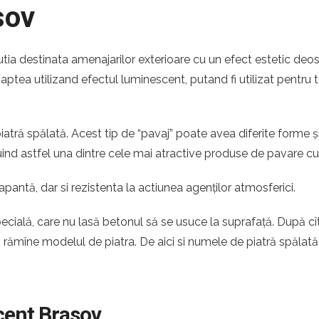
sov
utia destinata amenajarilor exterioare cu un efect estetic deo
 noaptea utilizand efectul luminescent, putand fi utilizat pentru 
atră spălată. Acest tip de “pavaj” poate avea diferite forme ș
ituind astfel una dintre cele mai atractive produse de pavare c
apantă, dar si rezistenta la actiunea agenților atmosferici.
pecială, care nu lasă betonul să se usuce la suprafață. După c
ă rămîne modelul de piatra. De aici si numele de piatră spălată
cent Brasov