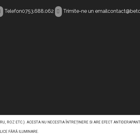
Telefon
0753.688.062
Trimite-ne un email
contact@beto
nt Craiova
NTRU A ILUMINA PAVAJELE DIN BETON IN TIMPUL NOPTII. ACEST BETON DECOR
 AGREGATE, PIGMENȚI, FIBRE ȘI ADITIVI, CU INCLUDEREA UNUI AGREGAT LUMINE
U, ROZ ETC.). ACESTA NU NECESTIA ÎNTREȚINERE SI ARE EFECT ANTIDERAPANT
BLICE FĂRĂ ILUMINARE.