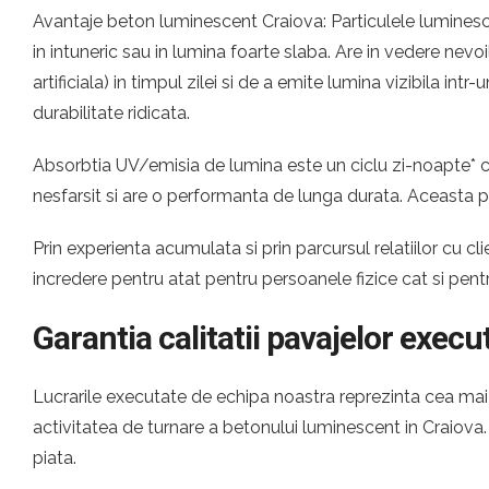
Avantaje beton luminescent Craiova: Particulele luminesce
in intuneric sau in lumina foarte slaba. Are in vedere nevo
artificiala) in timpul zilei si de a emite lumina vizibila i
durabilitate ridicata.
Absorbtia UV/emisia de lumina este un ciclu zi-noapte* ca
nesfarsit si are o performanta de lunga durata. Aceasta 
Prin experienta acumulata si prin parcursul relatiilor cu
incredere pentru atat pentru persoanele fizice cat si pen
Garantia calitatii pavajelor execu
Lucrarile executate de echipa noastra reprezinta cea mai c
activitatea de turnare a betonului luminescent in Craiov
piata.