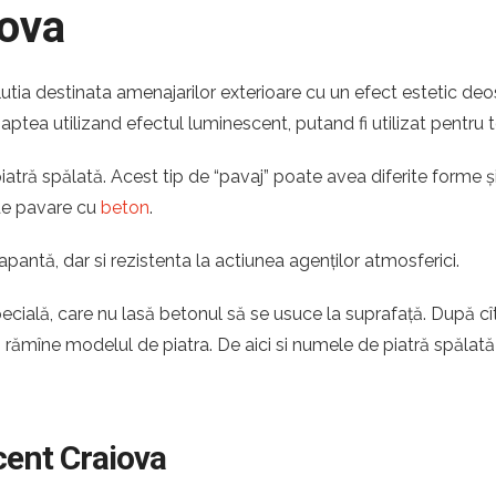
iova
lutia destinata amenajarilor exterioare cu un efect estetic deo
noaptea utilizand efectul luminescent, putand fi utilizat pentru 
tră spălată. Acest tip de “pavaj” poate avea diferite forme și 
 de pavare cu
beton
.
apantă, dar si rezistenta la actiunea agenților atmosferici.
pecială, care nu lasă betonul să se usuce la suprafață. După c
ă rămîne modelul de piatra. De aici si numele de piatră spălată
cent Craiova