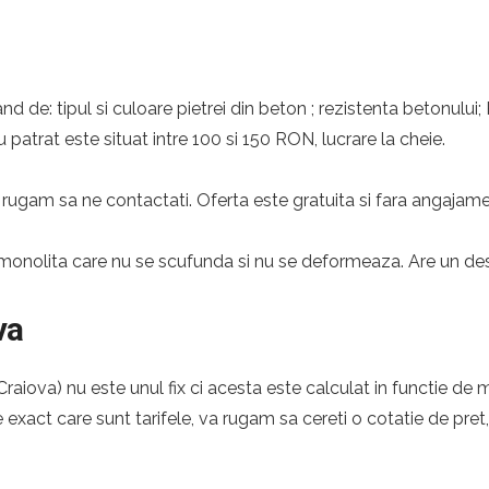
nd de: tipul si culoare pietrei din beton ; rezistenta betonului;
 patrat este situat intre 100 si 150 RON, lucrare la cheie.
rugam sa ne contactati. Oferta este gratuita si fara angajame
monolita care nu se scufunda si nu se deformeaza. Are un desig
va
aiova) nu este unul fix ci acesta este calculat in functie de m
e exact care sunt tarifele, va rugam sa cereti o cotatie de pret,