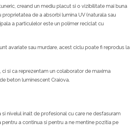
neric, creand un mediu placut si o vizibilitate mai buna
 au proprietatea de a absorbi lumina UV (naturala sau
ipala a particulelor este un polimer reciclat cu
unt avariate sau murdare, acest ciclu poate fi reprodus la
eri, ci si ca reprezentam un colaborator de maxima
e de beton luminescent Craiova.
 si nivelul inalt de profesional cu care ne desfasuram
 pentru a continua si pentru a ne mentine pozitia pe