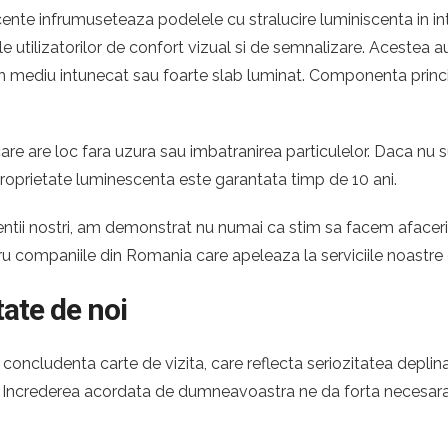
nte infrumuseteaza podelele cu stralucire luminiscenta in intu
ile utilizatorilor de confort vizual si de semnalizare. Acestea
ntr-un mediu intunecat sau foarte slab luminat. Componenta princ
re are loc fara uzura sau imbatranirea particulelor. Daca nu s
proprietate luminescenta este garantata timp de 10 ani.
 clientii nostri, am demonstrat nu numai ca stim sa facem afac
tru companiile din Romania care apeleaza la serviciile noastr
tate de noi
oncludenta carte de vizita, care reflecta seriozitatea deplina
a. Increderea acordata de dumneavoastra ne da forta necesara