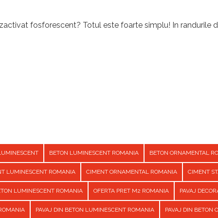
activat fosforescent? Totul este foarte simplu! In randurile d
LUMINESCENT
BETON LUMINESCENT ROMANIA
BETON ORNAMENTAL R
NT LUMINESCENT ROMANIA
CIMENT ORNAMENTAL ROMANIA
CIMENT S
BETON LUMINESCENT ROMANIA
OFERTA PRET M2 ROMANIA
PAVAJ DECOR
 ROMANIA
PAVAJ DIN BETON LUMINESCENT ROMANIA
PAVAJ DIN BETON