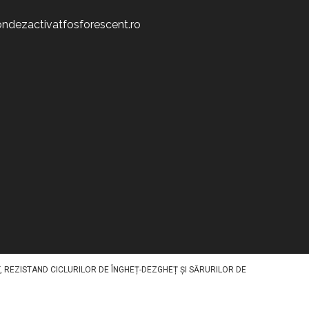
ndezactivatfosforescent.ro
ATIV STOCHEAZĂ LUMINA ÎN TIMPUL ZILEI ȘI O REDA NOAPTEA, OFERIND
SCENT SPECIFIC PE SUPRAFAȚĂ PRINTR-O METODA SPECIALA. DISPONIBIL ÎN
, REZISTAND CICLURILOR DE ÎNGHEȚ-DEZGHEȚ ȘI SĂRURILOR DE