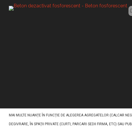
BETON LUMINESCENT
Beton luminesce
ACEST TIP DE BETON (BETON LUMINESCENT CRAIOVA) A FOST CONCEPUT PE
UN IMPACT VIZUAL EXCEPTIONAL. PE BAZĂ DE LIANT DE CIMENT, NISIPURI,
MAI MULTE NUANȚE ÎN FUNCȚIE DE ALEGEREA AGREGATELOR (CALCAR NEGR
DEGIVRARE, ÎN SPAȚII PRIVATE (CURTI, PARCARI SEDII FIRMA, ETC) SAU PU