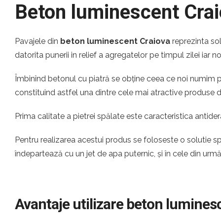
Beton luminescent Cra
Pavajele din
beton luminescent Craiova
reprezinta so
datorita punerii in relief a agregatelor pe timpul zilei iar 
Îmbinînd betonul cu piatră se obține ceea ce noi numim pia
constituind astfel una dintre cele mai atractive produse
Prima calitate a pietrei spălate este caracteristica antider
Pentru realizarea acestui produs se foloseste o solutie s
îndepartează cu un jet de apa puternic, și în cele din urm
Avantaje utilizare beton lumines