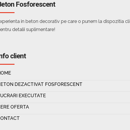
Beton Fosforescent
xperienta in beton decorativ pe care o punem la dispozitia c
entru detalii suplimentare!
nfo client
HOME
BETON DEZACTIVAT FOSFORESCENT
UCRARI EXECUTATE
ERE OFERTA
CONTACT