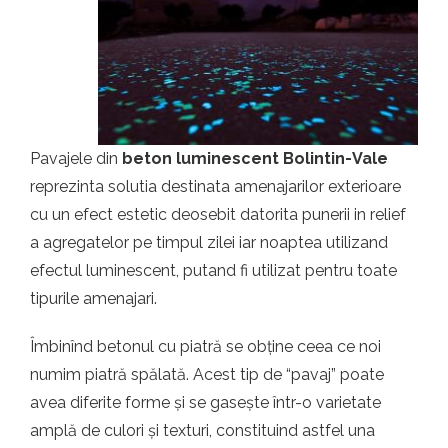
t.ro
Pavajele din
beton luminescent Bolintin-Vale
reprezinta solutia destinata amenajarilor exterioare
cu un efect estetic deosebit datorita punerii in relief
a agregatelor pe timpul zilei iar noaptea utilizand
efectul luminescent, putand fi utilizat pentru toate
tipurile amenajari.
Îmbinînd betonul cu piatră se obține ceea ce noi
numim piatră spălată. Acest tip de “pavaj” poate
avea diferite forme și se gasește într-o varietate
amplă de culori și texturi, constituind astfel una