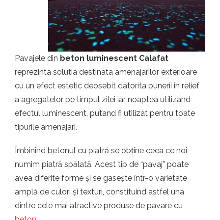
t.ro
Pavajele din
beton luminescent Calafat
reprezinta solutia destinata amenajarilor exterioare
cu un efect estetic deosebit datorita punerii in relief
a agregatelor pe timpul zilei iar noaptea utilizand
efectul luminescent, putand fi utilizat pentru toate
tipurile amenajari.
Îmbinînd betonul cu piatră se obține ceea ce noi
numim piatră spălată. Acest tip de “pavaj” poate
avea diferite forme și se gasește într-o varietate
amplă de culori și texturi, constituind astfel una
dintre cele mai atractive produse de pavare cu
beton
.