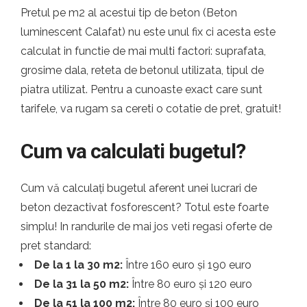
Pretul pe m2 al acestui tip de beton (Beton
luminescent Calafat) nu este unul fix ci acesta este
calculat in functie de mai multi factori: suprafata,
grosime dala, reteta de betonul utilizata, tipul de
piatra utilizat. Pentru a cunoaste exact care sunt
tarifele, va rugam sa cereti o cotatie de pret, gratuit!
Cum va calculati bugetul?
Cum vă calculați bugetul aferent unei lucrari de
beton dezactivat fosforescent? Totul este foarte
simplu! In randurile de mai jos veti regasi oferte de
pret standard:
De la 1 la 30 m2:
Între 160 euro și 190 euro
De la 31 la 50 m2:
Între 80 euro și 120 euro
De la 51 la 100 m2:
Între 80 euro și 100 euro