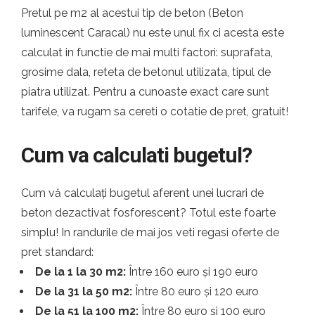
Pretul pe m2 al acestui tip de beton (Beton
luminescent Caracal) nu este unul fix ci acesta este
calculat in functie de mai multi factori: suprafata,
grosime dala, reteta de betonul utilizata, tipul de
piatra utilizat. Pentru a cunoaste exact care sunt
tarifele, va rugam sa cereti o cotatie de pret, gratuit!
Cum va calculati bugetul?
Cum vă calculați bugetul aferent unei lucrari de
beton dezactivat fosforescent? Totul este foarte
simplu! In randurile de mai jos veti regasi oferte de
pret standard:
De la 1 la 30 m2:
Între 160 euro și 190 euro
De la 31 la 50 m2:
Între 80 euro și 120 euro
De la 51 la 100 m2:
Între 80 euro și 100 euro