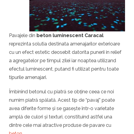
t.ro
Pavajele din
beton luminescent Caracal
reprezinta solutia destinata amenajarilor exterioare
cu un efect estetic deosebit datorita punerii in relief
a agregatelor pe timpul zilei iar noaptea utilizand
efectul luminescent, putand fi utilizat pentru toate
tipurile amenajari.
Îmbinînd betonul cu piatră se obține ceea ce noi
numim piatră spălată. Acest tip de “pavaj” poate
avea diferite forme și se gasește într-o varietate
amplă de culori și texturi, constituind astfel una
dintre cele mai atractive produse de pavare cu
beton
.