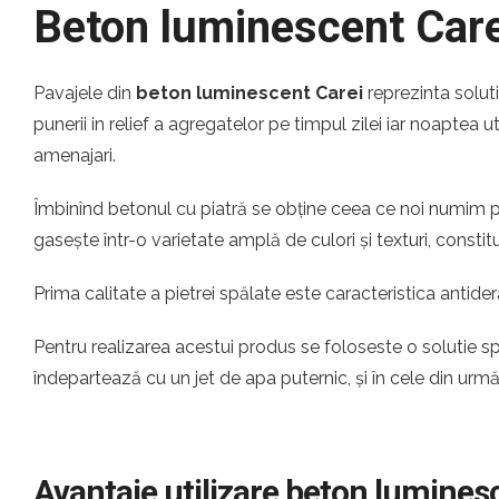
Beton luminescent Care
Pavajele din
beton luminescent Carei
reprezinta solut
punerii in relief a agregatelor pe timpul zilei iar noaptea u
amenajari.
Îmbinînd betonul cu piatră se obține ceea ce noi numim pi
gasește într-o varietate amplă de culori și texturi, const
Prima calitate a pietrei spălate este caracteristica antider
Pentru realizarea acestui produs se foloseste o solutie s
îndepartează cu un jet de apa puternic, și în cele din urm
Avantaje utilizare beton lumines