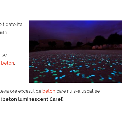
it datorita
rile
i se
u
beton
.
îteva ore excesul de
beton
care nu s-a uscat se
 (
beton luminescent Carei
).