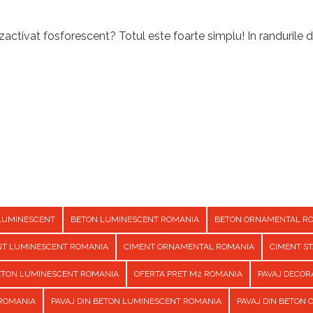
activat fosforescent? Totul este foarte simplu! In randurile d
LUMINESCENT
BETON LUMINESCENT ROMANIA
BETON ORNAMENTAL R
NT LUMINESCENT ROMANIA
CIMENT ORNAMENTAL ROMANIA
CIMENT S
BETON LUMINESCENT ROMANIA
OFERTA PRET M2 ROMANIA
PAVAJ DECOR
 ROMANIA
PAVAJ DIN BETON LUMINESCENT ROMANIA
PAVAJ DIN BETON