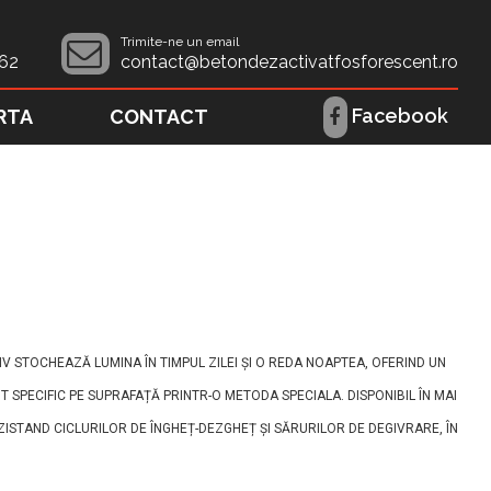
Trimite-ne un email
62
contact@betondezactivatfosforescent.ro
Facebook
RTA
CONTACT
V STOCHEAZĂ LUMINA ÎN TIMPUL ZILEI ȘI O REDA NOAPTEA, OFERIND UN
NT SPECIFIC PE SUPRAFAȚĂ PRINTR-O METODA SPECIALA. DISPONIBIL ÎN MAI
ZISTAND CICLURILOR DE ÎNGHEȚ-DEZGHEȚ ȘI SĂRURILOR DE DEGIVRARE, ÎN