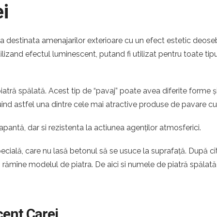
i
ia destinata amenajarilor exterioare cu un efect estetic deoseb
tilizand efectul luminescent, putand fi utilizat pentru toate tipu
atră spălată. Acest tip de “pavaj” poate avea diferite forme ș
ituind astfel una dintre cele mai atractive produse de pavare c
apantă, dar si rezistenta la actiunea agenților atmosferici.
pecială, care nu lasă betonul să se usuce la suprafață. După c
ă rămîne modelul de piatra. De aici si numele de piatră spălată
cent Carei