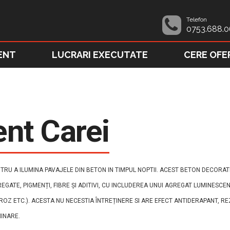
Telefon
0753.688.0
ENT
LUCRARI EXECUTATE
CERE OFE
nt Carei
RU A ILUMINA PAVAJELE DIN BETON IN TIMPUL NOPTII. ACEST BETON DECORATI
REGATE, PIGMENȚI, FIBRE ȘI ADITIVI, CU INCLUDEREA UNUI AGREGAT LUMINESCE
Z ETC.). ACESTA NU NECESTIA ÎNTREȚINERE SI ARE EFECT ANTIDERAPANT, RE
MINARE.