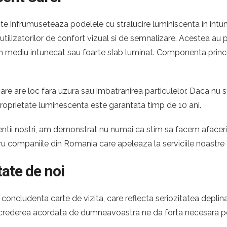
e infrumuseteaza podelele cu stralucire luminiscenta in intuner
e utilizatorilor de confort vizual si de semnalizare. Acestea a
ntr-un mediu intunecat sau foarte slab luminat. Componenta princ
re are loc fara uzura sau imbatranirea particulelor. Daca nu s
proprietate luminescenta este garantata timp de 10 ani.
 clientii nostri, am demonstrat nu numai ca stim sa facem afac
tru companiile din Romania care apeleaza la serviciile noastr
tate de noi
oncludenta carte de vizita, care reflecta seriozitatea deplina
 Increderea acordata de dumneavoastra ne da forta necesara pe