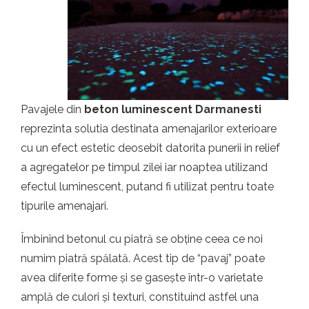
t.ro
Pavajele din
beton luminescent Darmanesti
reprezinta solutia destinata amenajarilor exterioare
cu un efect estetic deosebit datorita punerii in relief
a agregatelor pe timpul zilei iar noaptea utilizand
efectul luminescent, putand fi utilizat pentru toate
tipurile amenajari.
Îmbinînd betonul cu piatră se obține ceea ce noi
numim piatră spălată. Acest tip de “pavaj” poate
avea diferite forme și se gasește într-o varietate
amplă de culori și texturi, constituind astfel una