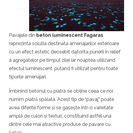
t.ro
Pavajele din
beton luminescent Fagaras
reprezinta solutia destinata amenajarilor exterioare
cu un efect estetic deosebit datorita punerii in relief
a agregatelor pe timpul zilei iar noaptea utilizand
efectul luminescent, putand fi utilizat pentru toate
tipurile amenajari.
Îmbinînd betonul cu piatră se obține ceea ce noi
numim piatră spălată. Acest tip de “pavaj” poate
avea diferite forme și se gasește într-o varietate
amplă de culori și texturi, constituind astfel una
dintre cele mai atractive produse de pavare cu
beton
.