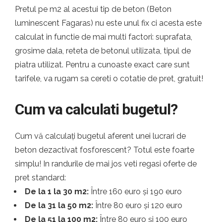
Pretul pe m2 al acestui tip de beton (Beton
luminescent Fagaras) nu este unul fix ci acesta este
calculat in functie de mai multi factori: suprafata,
grosime dala, reteta de betonul utilizata, tipul de
piatra utilizat. Pentru a cunoaste exact care sunt
tarifele, va rugam sa cereti o cotatie de pret, gratuit!
Cum va calculati bugetul?
Cum vă calculați bugetul aferent unei lucrari de
beton dezactivat fosforescent? Totul este foarte
simplu! In randurile de mai jos veti regasi oferte de
pret standard:
De la 1 la 30 m2:
Între 160 euro și 190 euro
De la 31 la 50 m2:
Între 80 euro și 120 euro
De la 51 la 100 m2:
Între 80 euro și 100 euro