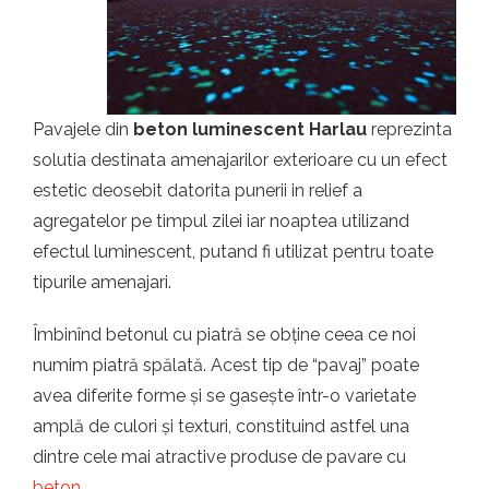
t.ro
Pavajele din
beton luminescent Harlau
reprezinta
solutia destinata amenajarilor exterioare cu un efect
estetic deosebit datorita punerii in relief a
agregatelor pe timpul zilei iar noaptea utilizand
efectul luminescent, putand fi utilizat pentru toate
tipurile amenajari.
Îmbinînd betonul cu piatră se obține ceea ce noi
numim piatră spălată. Acest tip de “pavaj” poate
avea diferite forme și se gasește într-o varietate
amplă de culori și texturi, constituind astfel una
dintre cele mai atractive produse de pavare cu
beton
.