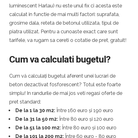
luminescent Harlau) nu este unul fix ci acesta este
calculat in functie de mai multi factori: suprafata,
grosime dala, reteta de betonul utilizata, tipul de
piatra utilizat. Pentru a cunoaste exact care sunt
tarifele, va rugam sa cereti o cotatie de pret, gratuit!
Cum va calculati bugetul?
Cum vă calculați bugetul aferent unei lucrari de
beton dezactivat fosforescent? Totul este foarte
simplu! In randurile de mai jos veti regasi oferte de
pret standard:
De la 1 la 30 m2:
Între 160 euro și 190 euro
De la 31 la 50 m2:
Între 80 euro și 120 euro
De la 51 la 100 m2:
Între 80 euro și 100 euro
De la 101 la 200 m2:
Între 60 euro - 80 euro