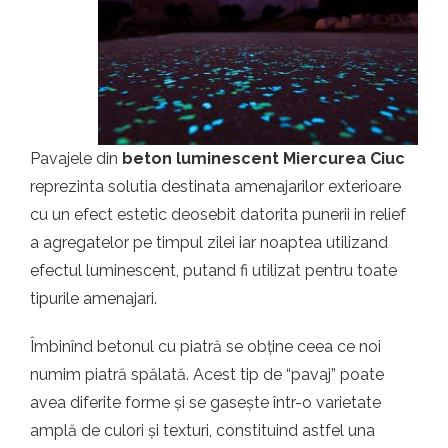
t.ro
Pavajele din
beton luminescent Miercurea Ciuc
reprezinta solutia destinata amenajarilor exterioare
cu un efect estetic deosebit datorita punerii in relief
a agregatelor pe timpul zilei iar noaptea utilizand
efectul luminescent, putand fi utilizat pentru toate
tipurile amenajari.
Îmbinînd betonul cu piatră se obține ceea ce noi
numim piatră spălată. Acest tip de “pavaj” poate
avea diferite forme și se gasește într-o varietate
amplă de culori și texturi, constituind astfel una