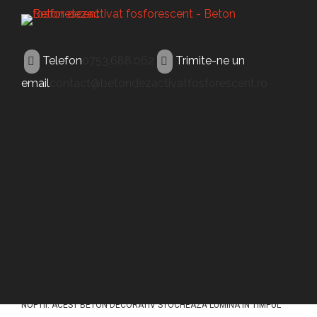
Telefon
0753.688.062
Trimite-ne un
email
contact@betondezactivatfosforescent.ro
BETON LUMINESCENT
Beton luminescent
Mizil
ACEST TIP DE BETON (BETON LUMINESCENT MIZIL) A FOST
CONCEPUT PENTRU A ILUMINA PAVAJELE DIN BETON IN TIMPUL
NOPTII. ACEST BETON DECORATIV STOCHEAZĂ LUMINA ÎN TIMPUL