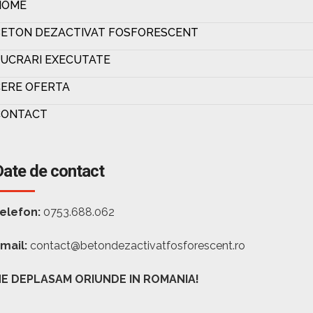
HOME
BETON DEZACTIVAT FOSFORESCENT
UCRARI EXECUTATE
ERE OFERTA
CONTACT
Date de contact
elefon:
0753.688.062
mail:
contact@betondezactivatfosforescent.ro
E DEPLASAM ORIUNDE IN ROMANIA!