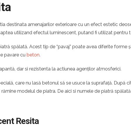
ta
tia destinata amenajarilor exterioare cu un efect estetic deos
noaptea utilizand efectul luminescent, putand fi utilizat pentru 
tră spălată. Acest tip de “pavaj” poate avea diferite forme și 
 de pavare cu
beton
.
apantă, dar si rezistenta la actiunea agenților atmosferici.
pecială, care nu lasă betonul să se usuce la suprafață. După c
ă rămîne modelul de piatra. De aici si numele de piatră spălată
cent Resita