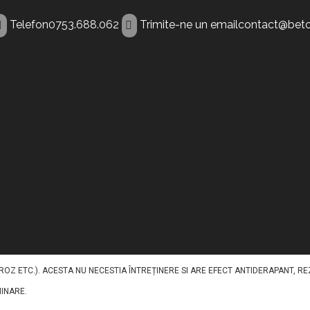
Telefon
0753.688.062
Trimite-ne un email
contact@beto
nt Resita
TRU A ILUMINA PAVAJELE DIN BETON IN TIMPUL NOPTII. ACEST BETON DECORAT
REGATE, PIGMENȚI, FIBRE ȘI ADITIVI, CU INCLUDEREA UNUI AGREGAT LUMINESCE
Z ETC.). ACESTA NU NECESTIA ÎNTREȚINERE SI ARE EFECT ANTIDERAPANT, RE
MINARE.