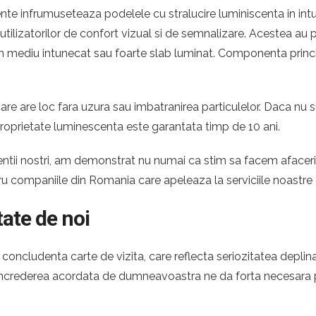
te infrumuseteaza podelele cu stralucire luminiscenta in intun
e utilizatorilor de confort vizual si de semnalizare. Acestea a
ntr-un mediu intunecat sau foarte slab luminat. Componenta princ
re are loc fara uzura sau imbatranirea particulelor. Daca nu s
proprietate luminescenta este garantata timp de 10 ani.
 clientii nostri, am demonstrat nu numai ca stim sa facem afac
tru companiile din Romania care apeleaza la serviciile noastr
tate de noi
oncludenta carte de vizita, care reflecta seriozitatea deplina
. Increderea acordata de dumneavoastra ne da forta necesara p