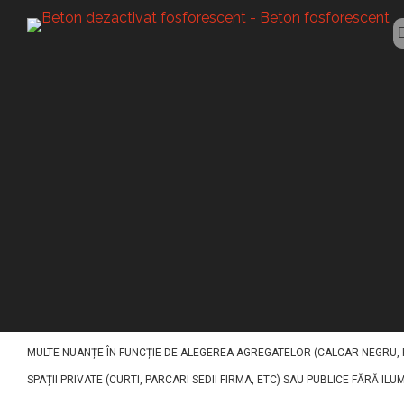
BETON LUMINESCENT
Beton luminesce
ACEST TIP DE BETON (BETON LUMINESCENT RESITA) A FOST CONCEPUT PEN
IMPACT VIZUAL EXCEPTIONAL. PE BAZĂ DE LIANT DE CIMENT, NISIPURI, AG
MULTE NUANȚE ÎN FUNCȚIE DE ALEGEREA AGREGATELOR (CALCAR NEGRU, RO
SPAȚII PRIVATE (CURTI, PARCARI SEDII FIRMA, ETC) SAU PUBLICE FĂRĂ ILU