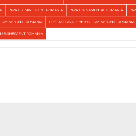
A
PAVAJ LUMINESCENT ROMANIA
PAVAJ ORNAMENTAL ROMANIA
PAV
 LUMINESCENT ROMANIA
PRET M2 PAVAJE BETON LUMINESCENT ROMANIA
 LUMINESCENT ROMANIA