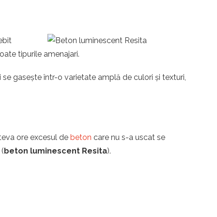
ebit
toate tipurile amenajari.
se gasește într-o varietate amplă de culori și texturi,
îteva ore excesul de
beton
care nu s-a uscat se
 (
beton luminescent Resita
).