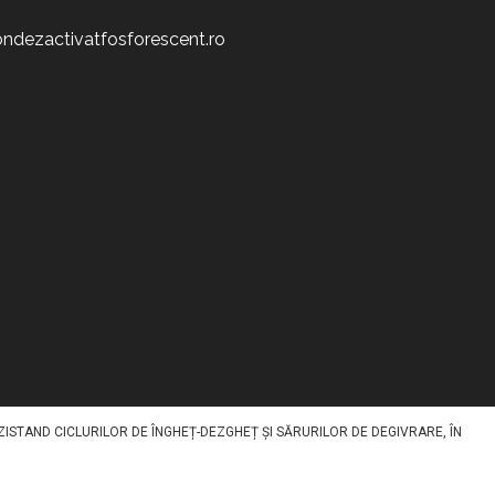
ndezactivatfosforescent.ro
IV STOCHEAZĂ LUMINA ÎN TIMPUL ZILEI ȘI O REDA NOAPTEA, OFERIND UN
NT SPECIFIC PE SUPRAFAȚĂ PRINTR-O METODA SPECIALA. DISPONIBIL ÎN MAI
ZISTAND CICLURILOR DE ÎNGHEȚ-DEZGHEȚ ȘI SĂRURILOR DE DEGIVRARE, ÎN