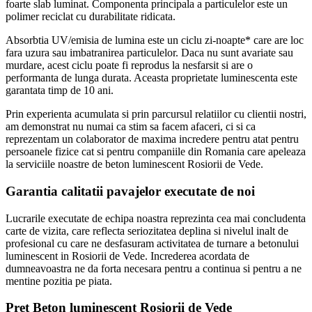
foarte slab luminat. Componenta principala a particulelor este un
polimer reciclat cu durabilitate ridicata.
Absorbtia UV/emisia de lumina este un ciclu zi-noapte* care are loc
fara uzura sau imbatranirea particulelor. Daca nu sunt avariate sau
murdare, acest ciclu poate fi reprodus la nesfarsit si are o
performanta de lunga durata. Aceasta proprietate luminescenta este
garantata timp de 10 ani.
Prin experienta acumulata si prin parcursul relatiilor cu clientii nostri,
am demonstrat nu numai ca stim sa facem afaceri, ci si ca
reprezentam un colaborator de maxima incredere pentru atat pentru
persoanele fizice cat si pentru companiile din Romania care apeleaza
la serviciile noastre de beton luminescent Rosiorii de Vede.
Garantia calitatii pavajelor executate de noi
Lucrarile executate de echipa noastra reprezinta cea mai concludenta
carte de vizita, care reflecta seriozitatea deplina si nivelul inalt de
profesional cu care ne desfasuram activitatea de turnare a betonului
luminescent in Rosiorii de Vede. Increderea acordata de
dumneavoastra ne da forta necesara pentru a continua si pentru a ne
mentine pozitia pe piata.
Pret Beton luminescent Rosiorii de Vede