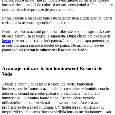
spălată. Acest tip de “pavaj” poate avea diferite forme și se gasește
într-o varietate amplă de culori și texturi, constituind astfel una dintre
cele mai atractive produse de pavare cu
beton
.
Prima calitate a pietrei spălate este caracteristica antiderapantă, dar si
rezistenta la actiunea agenților atmosferici.
Pentru realizarea acestui produs se foloseste o solutie specială, care
nu lasă betonul să se usuce la suprafață. După cîteva ore excesul de
beton
care nu s-a uscat se îndepartează cu un jet de apa puternic, și
în cele din urmă rămîne modelul de piatra. De aici si numele de
piatră spălată (
beton luminescent Rosiorii de Vede
).
Avantaje utilizare beton luminescent Rosiorii de
Vede
Avantaje beton luminescent Rosiorii de Vede: Particulele
luminescente infrumuseteaza podelele cu stralucire luminiscenta in
intuneric, creand un mediu placut si o vizibilitate mai buna in
intuneric sau in lumina foarte slaba. Are in vedere nevoile
utilizatorilor de confort vizual si de semnalizare. Acestea au
proprietatea de a absorbi lumina UV (naturala sau artificiala) in
timpul zilei si de a emite lumina vizibila intr-un mediu intunecat sau