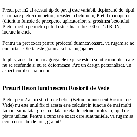
Pretul per m2 al acestui tip de pavaj este variabil, depinzand de: tipul
si culoare pietrei din beton ; rezistenta betonului; Pretul manoperei
(diferit in functie de priceperea aplicatorilor) si grosimea betonului.
Pretul mediu pe metru patrat este situat intre 100 si 150 RON,
lucrare la cheie.
Pentru un pret exact pentru proiectul dumneavoastra, va rugam sa ne
contactati. Oferta este gratuita si fara angajament.
In plus, acest beton cu agregatele expuse este o solutie monolita care
nu se scufunda si nu se deformeaza. Are un design personalizat, un
aspect curat si stralucitor.
Preturi Beton luminescent Rosiorii de Vede
Pretul pe m2 al acestui tip de beton (Beton luminescent Rosiorii de
Vede) nu este unul fix ci acesta este calculat in functie de mai multi
factori: suprafata, grosime dala, reteta de betonul utilizata, tipul de
piatra utilizat. Pentru a cunoaste exact care sunt tarifele, va rugam sa
cereti o cotatie de pret, gratuit!