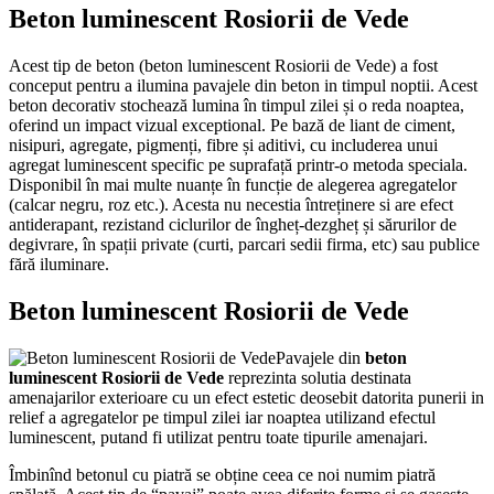
Beton luminescent Rosiorii de Vede
Acest tip de beton (beton luminescent Rosiorii de Vede) a fost
conceput pentru a ilumina pavajele din beton in timpul noptii. Acest
beton decorativ stochează lumina în timpul zilei și o reda noaptea,
oferind un impact vizual exceptional. Pe bază de liant de ciment,
nisipuri, agregate, pigmenți, fibre și aditivi, cu includerea unui
agregat luminescent specific pe suprafață printr-o metoda speciala.
Disponibil în mai multe nuanțe în funcție de alegerea agregatelor
(calcar negru, roz etc.). Acesta nu necestia întreținere si are efect
antiderapant, rezistand ciclurilor de îngheț-dezgheț și sărurilor de
degivrare, în spații private (curti, parcari sedii firma, etc) sau publice
fără iluminare.
Beton luminescent Rosiorii de Vede
Pavajele din
beton
luminescent Rosiorii de Vede
reprezinta solutia destinata
amenajarilor exterioare cu un efect estetic deosebit datorita punerii in
relief a agregatelor pe timpul zilei iar noaptea utilizand efectul
luminescent, putand fi utilizat pentru toate tipurile amenajari.
Îmbinînd betonul cu piatră se obține ceea ce noi numim piatră