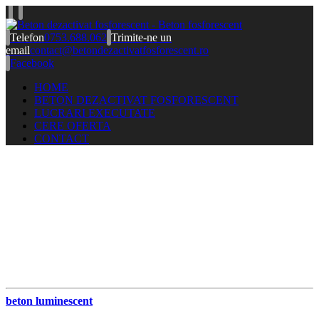
Telefon
0753.688.062
Trimite-ne un
email
contact@betondezactivatfosforescent.ro
Facebook
HOME
BETON DEZACTIVAT FOSFORESCENT
LUCRARI EXECUTATE
CERE OFERTA
CONTACT
beton luminescent