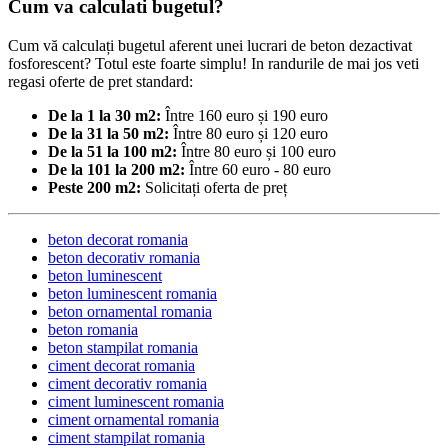
Cum va calculati bugetul?
Cum vă calculați bugetul aferent unei lucrari de beton dezactivat
fosforescent? Totul este foarte simplu! In randurile de mai jos veti
regasi oferte de pret standard:
De la 1 la 30 m2:
Între 160 euro și 190 euro
De la 31 la 50 m2:
Între 80 euro și 120 euro
De la 51 la 100 m2:
Între 80 euro și 100 euro
De la 101 la 200 m2:
Între 60 euro - 80 euro
Peste 200 m2:
Solicitați oferta de preț
beton decorat romania
beton decorativ romania
beton luminescent
beton luminescent romania
beton ornamental romania
beton romania
beton stampilat romania
ciment decorat romania
ciment decorativ romania
ciment luminescent romania
ciment ornamental romania
ciment stampilat romania