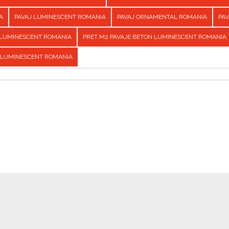
A
PAVAJ LUMINESCENT ROMANIA
PAVAJ ORNAMENTAL ROMANIA
PAV
 LUMINESCENT ROMANIA
PRET M2 PAVAJE BETON LUMINESCENT ROMANIA
 LUMINESCENT ROMANIA