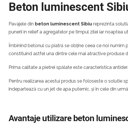
Beton luminescent Sibi
Pavajele din
beton luminescent Sibiu
reprezinta soluti
punerii in relief a agregatelor pe timpul zilei iar noaptea u
Îmbinînd betonul cu piatră se obține ceea ce noi numim pia
constituind astfel una dintre cele mai atractive produse
Prima calitate a pietrei spălate este caracteristica antider
Pentru realizarea acestui produs se foloseste o solutie s
îndepartează cu un jet de apa puternic, și în cele din urm
Avantaje utilizare beton lumines