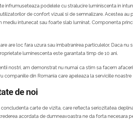
 infrumuseteaza podelele cu stralucire luminiscenta in intuner
e utilizatorilor de confort vizual si de semnalizare. Acestea a
ntr-un mediu intunecat sau foarte slab luminat. Componenta princ
re are loc fara uzura sau imbatranirea particulelor. Daca nu s
proprietate luminescenta este garantata timp de 10 ani.
 clientii nostri, am demonstrat nu numai ca stim sa facem afac
tru companiile din Romania care apeleaza la serviciile noastre
tate de noi
oncludenta carte de vizita, care reflecta seriozitatea deplina
Increderea acordata de dumneavoastra ne da forta necesara pen