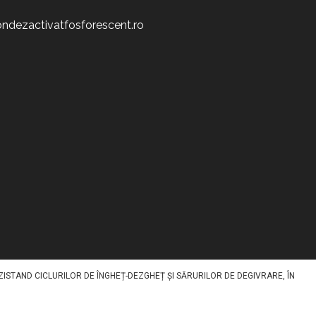
ndezactivatfosforescent.ro
V STOCHEAZĂ LUMINA ÎN TIMPUL ZILEI ȘI O REDA NOAPTEA, OFERIND UN
NT SPECIFIC PE SUPRAFAȚĂ PRINTR-O METODA SPECIALA. DISPONIBIL ÎN MAI
ZISTAND CICLURILOR DE ÎNGHEȚ-DEZGHEȚ ȘI SĂRURILOR DE DEGIVRARE, ÎN