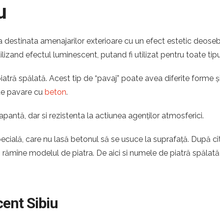
u
a destinata amenajarilor exterioare cu un efect estetic deoseb
tilizand efectul luminescent, putand fi utilizat pentru toate tipu
tră spălată. Acest tip de “pavaj” poate avea diferite forme și 
 de pavare cu
beton
.
apantă, dar si rezistenta la actiunea agenților atmosferici.
pecială, care nu lasă betonul să se usuce la suprafață. După c
ă rămîne modelul de piatra. De aici si numele de piatră spălată
cent Sibiu