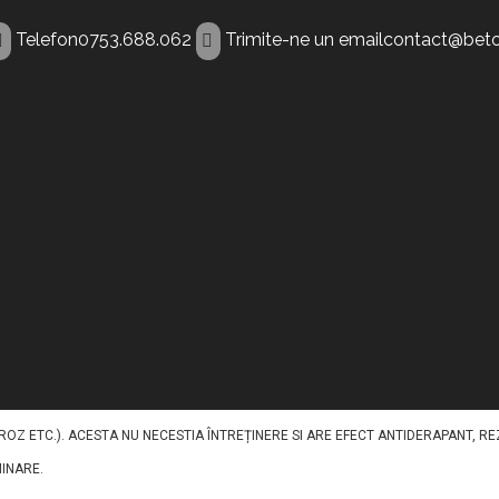
Telefon
0753.688.062
Trimite-ne un email
contact@beto
nt Sibiu
RU A ILUMINA PAVAJELE DIN BETON IN TIMPUL NOPTII. ACEST BETON DECORATI
REGATE, PIGMENȚI, FIBRE ȘI ADITIVI, CU INCLUDEREA UNUI AGREGAT LUMINESCE
Z ETC.). ACESTA NU NECESTIA ÎNTREȚINERE SI ARE EFECT ANTIDERAPANT, RE
MINARE.