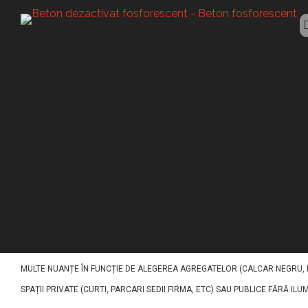
BETON LUMINESCENT
Beton luminesce
ACEST TIP DE BETON (BETON LUMINESCENT SIBIU) A FOST CONCEPUT PENT
IMPACT VIZUAL EXCEPTIONAL. PE BAZĂ DE LIANT DE CIMENT, NISIPURI, AG
MULTE NUANȚE ÎN FUNCȚIE DE ALEGEREA AGREGATELOR (CALCAR NEGRU, RO
SPAȚII PRIVATE (CURTI, PARCARI SEDII FIRMA, ETC) SAU PUBLICE FĂRĂ ILU