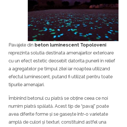
t.ro
Pavajele din
beton luminescent Topoloveni
reprezinta solutia destinata amenajarilor exterioare
cu un efect estetic deosebit datorita punerii in relief
a agregatelor pe timpul zilei iar noaptea utilizand
efectul luminescent, putand fi utilizat pentru toate
tipurile amenajari.
Îmbinînd betonul cu piatră se obține ceea ce noi
numim piatră spălată. Acest tip de “pavaj” poate
avea diferite forme și se gasește într-o varietate
amplă de culori și texturi, constituind astfel una