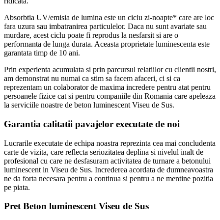
ridicata.
Absorbtia UV/emisia de lumina este un ciclu zi-noapte* care are loc
fara uzura sau imbatranirea particulelor. Daca nu sunt avariate sau
murdare, acest ciclu poate fi reprodus la nesfarsit si are o
performanta de lunga durata. Aceasta proprietate luminescenta este
garantata timp de 10 ani.
Prin experienta acumulata si prin parcursul relatiilor cu clientii nostri,
am demonstrat nu numai ca stim sa facem afaceri, ci si ca
reprezentam un colaborator de maxima incredere pentru atat pentru
persoanele fizice cat si pentru companiile din Romania care apeleaza
la serviciile noastre de beton luminescent Viseu de Sus.
Garantia calitatii pavajelor executate de noi
Lucrarile executate de echipa noastra reprezinta cea mai concludenta
carte de vizita, care reflecta seriozitatea deplina si nivelul inalt de
profesional cu care ne desfasuram activitatea de turnare a betonului
luminescent in Viseu de Sus. Increderea acordata de dumneavoastra
ne da forta necesara pentru a continua si pentru a ne mentine pozitia
pe piata.
Pret Beton luminescent Viseu de Sus