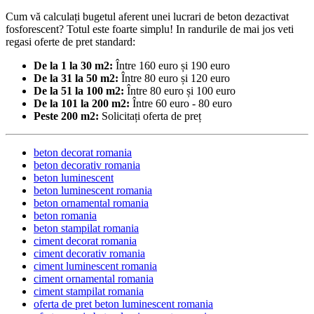
Cum vă calculați bugetul aferent unei lucrari de beton dezactivat
fosforescent? Totul este foarte simplu! In randurile de mai jos veti
regasi oferte de pret standard:
De la 1 la 30 m2:
Între 160 euro și 190 euro
De la 31 la 50 m2:
Între 80 euro și 120 euro
De la 51 la 100 m2:
Între 80 euro și 100 euro
De la 101 la 200 m2:
Între 60 euro - 80 euro
Peste 200 m2:
Solicitați oferta de preț
beton decorat romania
beton decorativ romania
beton luminescent
beton luminescent romania
beton ornamental romania
beton romania
beton stampilat romania
ciment decorat romania
ciment decorativ romania
ciment luminescent romania
ciment ornamental romania
ciment stampilat romania
oferta de pret beton luminescent romania