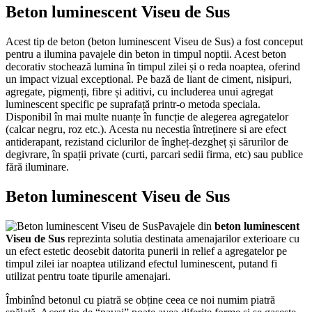
Beton luminescent Viseu de Sus
Acest tip de beton (beton luminescent Viseu de Sus) a fost conceput
pentru a ilumina pavajele din beton in timpul noptii. Acest beton
decorativ stochează lumina în timpul zilei și o reda noaptea, oferind
un impact vizual exceptional. Pe bază de liant de ciment, nisipuri,
agregate, pigmenți, fibre și aditivi, cu includerea unui agregat
luminescent specific pe suprafață printr-o metoda speciala.
Disponibil în mai multe nuanțe în funcție de alegerea agregatelor
(calcar negru, roz etc.). Acesta nu necestia întreținere si are efect
antiderapant, rezistand ciclurilor de îngheț-dezgheț și sărurilor de
degivrare, în spații private (curti, parcari sedii firma, etc) sau publice
fără iluminare.
Beton luminescent Viseu de Sus
Pavajele din
beton luminescent
Viseu de Sus
reprezinta solutia destinata amenajarilor exterioare cu
un efect estetic deosebit datorita punerii in relief a agregatelor pe
timpul zilei iar noaptea utilizand efectul luminescent, putand fi
utilizat pentru toate tipurile amenajari.
Îmbinînd betonul cu piatră se obține ceea ce noi numim piatră