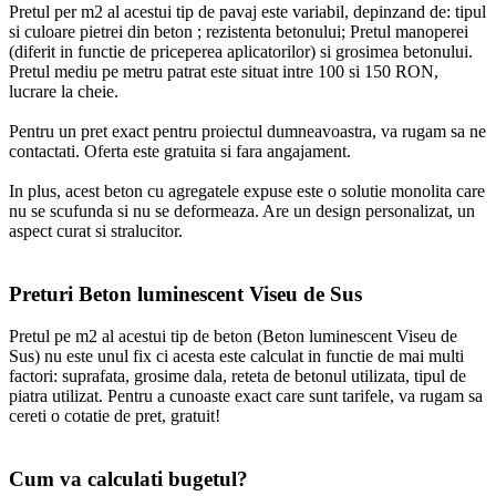
Pretul per m2 al acestui tip de pavaj este variabil, depinzand de: tipul
si culoare pietrei din beton ; rezistenta betonului; Pretul manoperei
(diferit in functie de priceperea aplicatorilor) si grosimea betonului.
Pretul mediu pe metru patrat este situat intre 100 si 150 RON,
lucrare la cheie.
Pentru un pret exact pentru proiectul dumneavoastra, va rugam sa ne
contactati. Oferta este gratuita si fara angajament.
In plus, acest beton cu agregatele expuse este o solutie monolita care
nu se scufunda si nu se deformeaza. Are un design personalizat, un
aspect curat si stralucitor.
Preturi Beton luminescent Viseu de Sus
Pretul pe m2 al acestui tip de beton (Beton luminescent Viseu de
Sus) nu este unul fix ci acesta este calculat in functie de mai multi
factori: suprafata, grosime dala, reteta de betonul utilizata, tipul de
piatra utilizat. Pentru a cunoaste exact care sunt tarifele, va rugam sa
cereti o cotatie de pret, gratuit!
Cum va calculati bugetul?