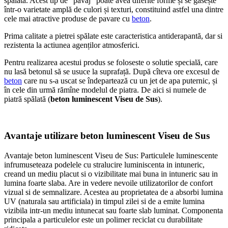
spălată. Acest tip de “pavaj” poate avea diferite forme și se gasește
într-o varietate amplă de culori și texturi, constituind astfel una dintre
cele mai atractive produse de pavare cu
beton
.
Prima calitate a pietrei spălate este caracteristica antiderapantă, dar si
rezistenta la actiunea agenților atmosferici.
Pentru realizarea acestui produs se foloseste o solutie specială, care
nu lasă betonul să se usuce la suprafață. După cîteva ore excesul de
beton
care nu s-a uscat se îndepartează cu un jet de apa puternic, și
în cele din urmă rămîne modelul de piatra. De aici si numele de
piatră spălată (
beton luminescent Viseu de Sus
).
Avantaje utilizare beton luminescent Viseu de Sus
Avantaje beton luminescent Viseu de Sus: Particulele luminescente
infrumuseteaza podelele cu stralucire luminiscenta in intuneric,
creand un mediu placut si o vizibilitate mai buna in intuneric sau in
lumina foarte slaba. Are in vedere nevoile utilizatorilor de confort
vizual si de semnalizare. Acestea au proprietatea de a absorbi lumina
UV (naturala sau artificiala) in timpul zilei si de a emite lumina
vizibila intr-un mediu intunecat sau foarte slab luminat. Componenta
principala a particulelor este un polimer reciclat cu durabilitate