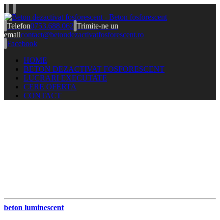
Telefon
0753.688.062
Trimite-ne un
email
contact@betondezactivatfosforescent.ro
Facebook
HOME
BETON DEZACTIVAT FOSFORESCENT
LUCRARI EXECUTATE
CERE OFERTA
CONTACT
beton luminescent