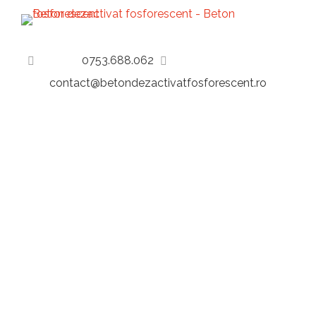
Telefon
0753.688.062
Trimite-ne un
email
contact@betondezactivatfosforescent.ro
BETON FOSFORESCENT
Beton fosforescent
Slatina
0
ACEST TIP DE BETON (BETON FOSFORESCENT SLATINA) A FOST
CONCEPUT PENTRU A ILUMINA PAVAJELE DIN BETON IN TIMPUL
NOPTII. ACEST BETON DECORATIV STOCHEAZĂ LUMINA ÎN TIMPUL
ZILEI ȘI O REDA NOAPTEA, OFERIND UN IMPACT VIZUAL
EXCEPTIONAL. PE BAZĂ DE LIANT DE CIMENT, NISIPURI, AGREGATE,
PIGMENȚI, FIBRE ȘI ADITIVI, CU INCLUDEREA UNUI AGREGAT