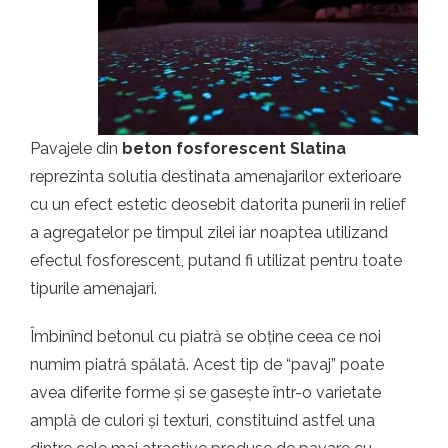
t.ro
Pavajele din
beton fosforescent Slatina
reprezinta solutia destinata amenajarilor exterioare
cu un efect estetic deosebit datorita punerii in relief
a agregatelor pe timpul zilei iar noaptea utilizand
efectul fosforescent, putand fi utilizat pentru toate
tipurile amenajari.
Îmbinînd betonul cu piatră se obține ceea ce noi
numim piatră spălată. Acest tip de “pavaj” poate
avea diferite forme și se gasește într-o varietate
amplă de culori și texturi, constituind astfel una