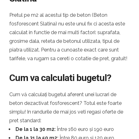
Pretul pe m2 al acestui tip de beton (Beton
fosforescent Slatina) nu este unul fix ci acesta este
calculat in functie de mai multi factori: suprafata,
grosime dala, reteta de betonul utilizata, tipul de
piatra utilizat. Pentru a cunoaste exact care sunt
tarifele, va rugam sa cereti o cotatie de pret, gratuit!
Cum va calculati bugetul?
Cum vă calculați bugetul aferent unei lucrari de
beton dezactivat fosforescent? Totul este foarte
simplu! In randurile de mai jos veti regasi oferte de
pret standard:
De la 1 la 30 m2:
Între 160 euro și 190 euro
De la 31 la 50 m2:
Între 80 euro și 120 euro