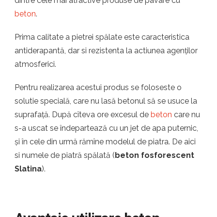
dintre cele mai atractive produse de pavare cu
beton
.
Prima calitate a pietrei spălate este caracteristica
antiderapantă, dar si rezistenta la actiunea agenților
atmosferici.
Pentru realizarea acestui produs se foloseste o
solutie specială, care nu lasă betonul să se usuce la
suprafață. După cîteva ore excesul de
beton
care nu
s-a uscat se îndepartează cu un jet de apa puternic,
și în cele din urmă rămîne modelul de piatra. De aici
si numele de piatră spălată (
beton fosforescent
Slatina
).