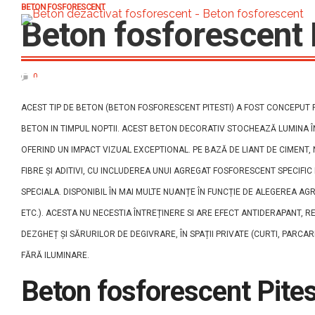
BETON FOSFORESCENT
Beton fosforescent 
HOME
BETON DEZACTIVAT FOSFORESC
0
ACEST TIP DE BETON (BETON FOSFORESCENT PITESTI) A FOST CONCEPUT 
BETON IN TIMPUL NOPTII. ACEST BETON DECORATIV STOCHEAZĂ LUMINA ÎN
OFERIND UN IMPACT VIZUAL EXCEPTIONAL. PE BAZĂ DE LIANT DE CIMENT, N
FIBRE ȘI ADITIVI, CU INCLUDEREA UNUI AGREGAT FOSFORESCENT SPECIFI
SPECIALA. DISPONIBIL ÎN MAI MULTE NUANȚE ÎN FUNCȚIE DE ALEGEREA A
ETC.). ACESTA NU NECESTIA ÎNTREȚINERE SI ARE EFECT ANTIDERAPANT, R
DEZGHEȚ ȘI SĂRURILOR DE DEGIVRARE, ÎN SPAȚII PRIVATE (CURTI, PARCARI
FĂRĂ ILUMINARE.
Beton fosforescent Pites