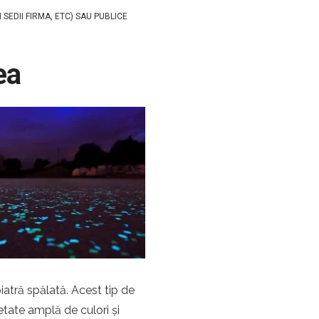
 SEDII FIRMA, ETC) SAU PUBLICE
ea
atră spălată. Acest tip de
etate amplă de culori și