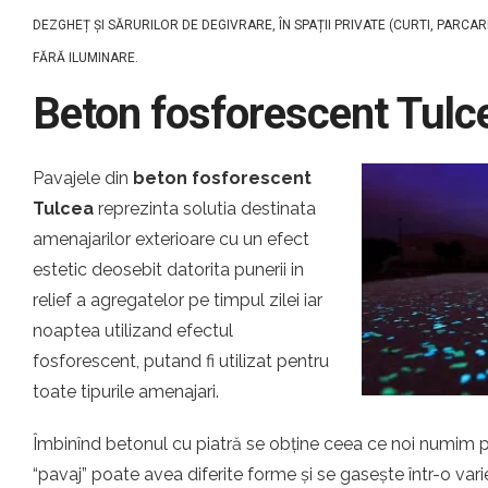
DEZGHEȚ ȘI SĂRURILOR DE DEGIVRARE, ÎN SPAȚII PRIVATE (CURTI, PARCARI
FĂRĂ ILUMINARE.
Beton fosforescent Tulc
Pavajele din
beton fosforescent
Tulcea
reprezinta solutia destinata
amenajarilor exterioare cu un efect
estetic deosebit datorita punerii in
relief a agregatelor pe timpul zilei iar
noaptea utilizand efectul
fosforescent, putand fi utilizat pentru
toate tipurile amenajari.
Îmbinînd betonul cu piatră se obține ceea ce noi numim pi
“pavaj” poate avea diferite forme și se gasește într-o vari