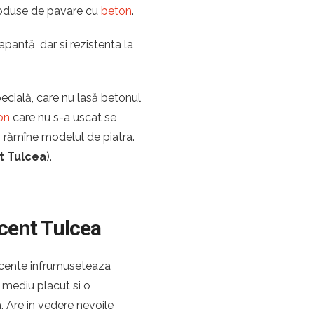
produse de pavare cu
beton
.
apantă, dar si rezistenta la
ecială, care nu lasă betonul
on
care nu s-a uscat se
ă rămîne modelul de piatra.
t Tulcea
).
scent Tulcea
scente infrumuseteaza
n mediu placut si o
a. Are in vedere nevoile