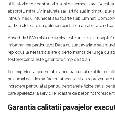
utilizatorilor de confort vizual si de semnalizare. Aceste
absorbi lumina UV (naturala sau artificiala) in timpul zilei 
intr-un mediu intunecat sau foarte slab luminat. Compone
particulelor este un polimer reciclat cu durabilitate ridicat
Absorbtia UV/emisia de lumina este un ciclu zi-noapte* c
imbatranirea particulelor. Daca nu sunt avariate sau murda
reprodus la nesfarsit si are o performanta de lunga durat
fosforescenta este garantata timp de 10 ani.
Prin experienta acumulata si prin parcursul relatiilor cu cl
nu numai ca stim sa facem afaceri, ci si ca reprezentam
incredere pentru atat pentru persoanele fizice cat si pe
care apeleaza la serviciile noastre de beton fosforescent
Garantia calitatii pavajelor execu