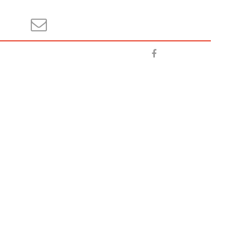
Trimite-ne un email
62
contact@betondezactivatfosforescent.ro
Facebook
RTA
CONTACT