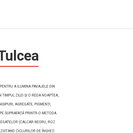
Tulcea
PENTRU A ILUMINA PAVAJELE DIN
 TIMPUL ZILEI ȘI O REDA NOAPTEA,
ISIPURI, AGREGATE, PIGMENȚI,
C PE SUPRAFAȚĂ PRINTR-O METODA
GREGATELOR (CALCAR NEGRU, ROZ
EZISTAND CICLURILOR DE ÎNGHEȚ-