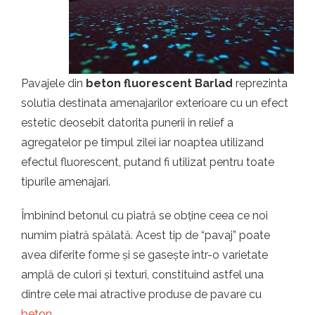
t.ro
Pavajele din
beton fluorescent Barlad
reprezinta
solutia destinata amenajarilor exterioare cu un efect
estetic deosebit datorita punerii in relief a
agregatelor pe timpul zilei iar noaptea utilizand
efectul fluorescent, putand fi utilizat pentru toate
tipurile amenajari.
Îmbinînd betonul cu piatră se obține ceea ce noi
numim piatră spălată. Acest tip de “pavaj” poate
avea diferite forme și se gasește într-o varietate
amplă de culori și texturi, constituind astfel una
dintre cele mai atractive produse de pavare cu
beton
.