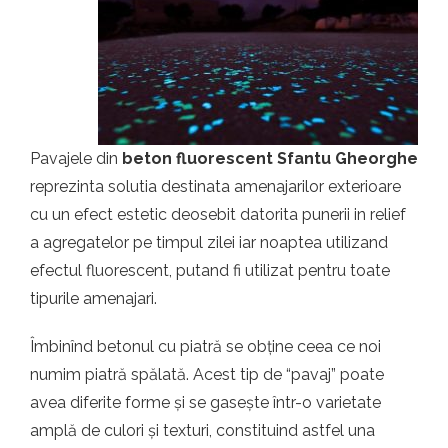
t.ro
Pavajele din
beton fluorescent Sfantu Gheorghe
reprezinta solutia destinata amenajarilor exterioare
cu un efect estetic deosebit datorita punerii in relief
a agregatelor pe timpul zilei iar noaptea utilizand
efectul fluorescent, putand fi utilizat pentru toate
tipurile amenajari.
Îmbinînd betonul cu piatră se obține ceea ce noi
numim piatră spălată. Acest tip de “pavaj” poate
avea diferite forme și se gasește într-o varietate
amplă de culori și texturi, constituind astfel una