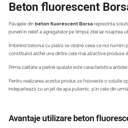
Beton fluorescent Bors
Pavajele din
beton fluorescent Borsa
reprezinta solut
punerii in relief a agregatelor pe timpul zilei iar noaptea u
Îmbinînd betonul cu piatră se obține ceea ce noi numim pia
constituind astfel una dintre cele mai atractive produse
Prima calitate a pietrei spălate este caracteristica antider
Pentru realizarea acestui produs se foloseste o solutie s
îndepartează cu un jet de apa puternic, și în cele din urm
Avantaje utilizare beton fluores