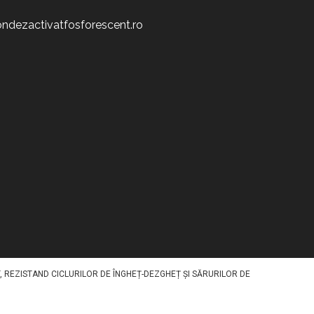
ndezactivatfosforescent.ro
IV STOCHEAZĂ LUMINA ÎN TIMPUL ZILEI ȘI O REDA NOAPTEA, OFERIND UN
NT SPECIFIC PE SUPRAFAȚĂ PRINTR-O METODA SPECIALA. DISPONIBIL ÎN
, REZISTAND CICLURILOR DE ÎNGHEȚ-DEZGHEȚ ȘI SĂRURILOR DE