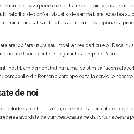
 infrumuseteaza podelele cu stralucire luminiscenta in intuner
e utilizatorilor de confort vizual si de semnalizare. Acestea a
ntr-un mediu intunecat sau foarte slab luminat. Componenta princ
re are loc fara uzura sau imbatranirea particulelor. Daca nu s
roprietate fluorescenta este garantata timp de 10 ani.
 clientii nostri, am demonstrat nu numai ca stim sa facem afac
tru companiile din Romania care apeleaza la serviciile noastre
tate de noi
oncludenta carte de vizita, care reflecta seriozitatea deplina
 Increderea acordata de dumneavoastra ne da forta necesara pen