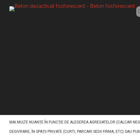
BETON FLUORESCENT
Beton fluoresce
ACEST TIP DE BETON (BETON FLUORESCENT BORSA) A FOST CONCEPUT PEN
IMPACT VIZUAL EXCEPTIONAL. PE BAZĂ DE LIANT DE CIMENT, NISIPURI, AG
MAI MULTE NUANȚE ÎN FUNCȚIE DE ALEGEREA AGREGATELOR (CALCAR NEGR
DEGIVRARE, ÎN SPAȚII PRIVATE (CURTI, PARCARI SEDII FIRMA, ETC) SAU PU