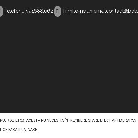
Telefon
0753.688.062
Trimite-ne un email
contact@beto
nt Borsa
TRU A ILUMINA PAVAJELE DIN BETON IN TIMPUL NOPTII. ACEST BETON DECORAT
REGATE, PIGMENȚI, FIBRE ȘI ADITIVI, CU INCLUDEREA UNUI AGREGAT FLUORESCE
U, ROZ ETC.). ACESTA NU NECESTIA ÎNTREȚINERE SI ARE EFECT ANTIDERAPANT
BLICE FĂRĂ ILUMINARE.