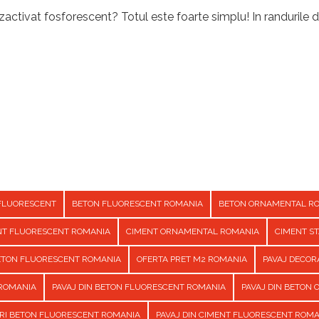
activat fosforescent? Totul este foarte simplu! In randurile d
FLUORESCENT
BETON FLUORESCENT ROMANIA
BETON ORNAMENTAL R
NT FLUORESCENT ROMANIA
CIMENT ORNAMENTAL ROMANIA
CIMENT S
BETON FLUORESCENT ROMANIA
OFERTA PRET M2 ROMANIA
PAVAJ DECOR
 ROMANIA
PAVAJ DIN BETON FLUORESCENT ROMANIA
PAVAJ DIN BETON
URI BETON FLUORESCENT ROMANIA
PAVAJ DIN CIMENT FLUORESCENT ROM