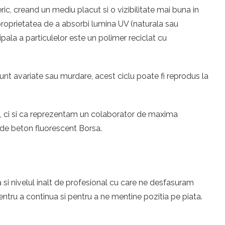
ic, creand un mediu placut si o vizibilitate mai buna in
u proprietatea de a absorbi lumina UV (naturala sau
ipala a particulelor este un polimer reciclat cu
unt avariate sau murdare, acest ciclu poate fi reprodus la
eri, ci si ca reprezentam un colaborator de maxima
 de beton fluorescent Borsa.
 si nivelul inalt de profesional cu care ne desfasuram
tru a continua si pentru a ne mentine pozitia pe piata.