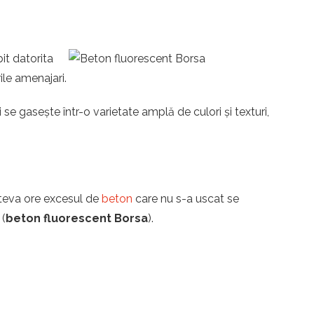
it datorita
rile amenajari.
se gasește într-o varietate amplă de culori și texturi,
îteva ore excesul de
beton
care nu s-a uscat se
 (
beton fluorescent Borsa
).