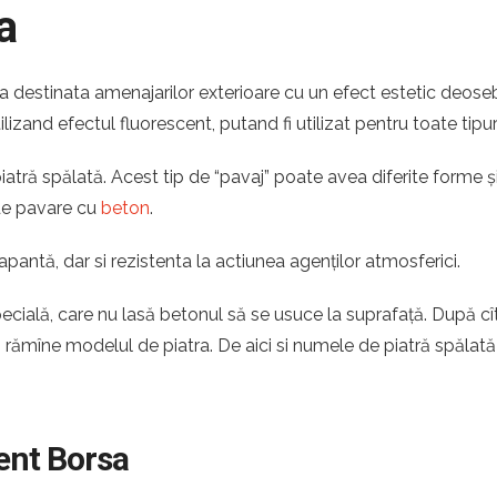
a
ia destinata amenajarilor exterioare cu un efect estetic deoseb
tilizand efectul fluorescent, putand fi utilizat pentru toate tipu
tră spălată. Acest tip de “pavaj” poate avea diferite forme și 
 de pavare cu
beton
.
apantă, dar si rezistenta la actiunea agenților atmosferici.
pecială, care nu lasă betonul să se usuce la suprafață. După c
ă rămîne modelul de piatra. De aici si numele de piatră spălată
cent Borsa