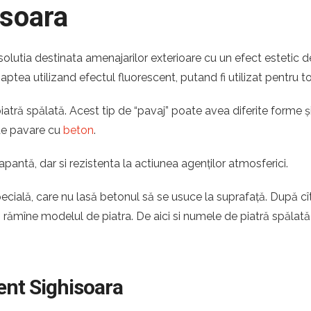
isoara
solutia destinata amenajarilor exterioare cu un efect estetic 
noaptea utilizand efectul fluorescent, putand fi utilizat pentru t
tră spălată. Acest tip de “pavaj” poate avea diferite forme și 
 de pavare cu
beton
.
apantă, dar si rezistenta la actiunea agenților atmosferici.
pecială, care nu lasă betonul să se usuce la suprafață. După c
ă rămîne modelul de piatra. De aici si numele de piatră spălată
ent Sighisoara