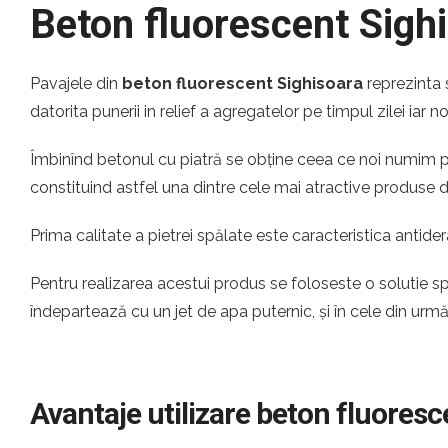
Beton fluorescent Sigh
Pavajele din
beton fluorescent Sighisoara
reprezinta 
datorita punerii in relief a agregatelor pe timpul zilei iar 
Îmbinînd betonul cu piatră se obține ceea ce noi numim pia
constituind astfel una dintre cele mai atractive produse
Prima calitate a pietrei spălate este caracteristica antider
Pentru realizarea acestui produs se foloseste o solutie s
îndepartează cu un jet de apa puternic, și în cele din urm
Avantaje utilizare beton fluoresc