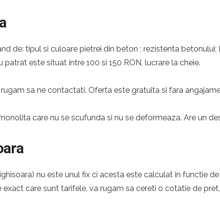
a
nd de: tipul si culoare pietrei din beton ; rezistenta betonului;
 patrat este situat intre 100 si 150 RON, lucrare la cheie.
rugam sa ne contactati. Oferta este gratuita si fara angajame
monolita care nu se scufunda si nu se deformeaza. Are un desig
oara
hisoara) nu este unul fix ci acesta este calculat in functie de
e exact care sunt tarifele, va rugam sa cereti o cotatie de pret,