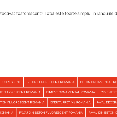
activat fosforescent? Totul este foarte simplu! In randurile d
FLUORESCENT
BETON FLUORESCENT ROMANIA
BETON ORNAMENTAL R
NT FLUORESCENT ROMANIA
CIMENT ORNAMENTAL ROMANIA
CIMENT S
BETON FLUORESCENT ROMANIA
OFERTA PRET M2 ROMANIA
PAVAJ DECOR
 ROMANIA
PAVAJ DIN BETON FLUORESCENT ROMANIA
PAVAJ DIN BETON