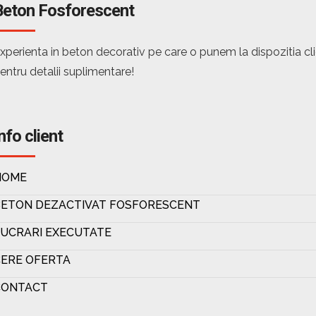
Beton Fosforescent
xperienta in beton decorativ pe care o punem la dispozitia c
entru detalii suplimentare!
nfo client
HOME
BETON DEZACTIVAT FOSFORESCENT
UCRARI EXECUTATE
ERE OFERTA
CONTACT