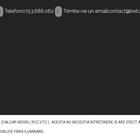
Telefon
0753.688.062
Trimite-ne un email
contact@beto
nt Sighisoara
 PENTRU A ILUMINA PAVAJELE DIN BETON IN TIMPUL NOPTII. ACEST BETON DE
NISIPURI, AGREGATE, PIGMENȚI, FIBRE ȘI ADITIVI, CU INCLUDEREA UNUI AGREG
 (CALCAR NEGRU, ROZ ETC.). ACESTA NU NECESTIA ÎNTREȚINERE SI ARE EFECT
 PUBLICE FĂRĂ ILUMINARE.