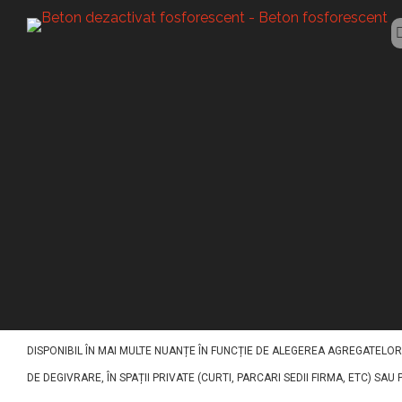
BETON FLUORESCENT
Beton fluoresce
ACEST TIP DE BETON (BETON FLUORESCENT SIGHISOARA) A FOST CONCEPUT
OFERIND UN IMPACT VIZUAL EXCEPTIONAL. PE BAZĂ DE LIANT DE CIMENT, 
DISPONIBIL ÎN MAI MULTE NUANȚE ÎN FUNCȚIE DE ALEGEREA AGREGATELOR
DE DEGIVRARE, ÎN SPAȚII PRIVATE (CURTI, PARCARI SEDII FIRMA, ETC) SAU