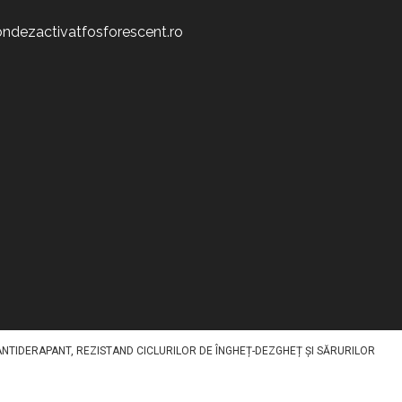
ndezactivatfosforescent.ro
CORATIV STOCHEAZĂ LUMINA ÎN TIMPUL ZILEI ȘI O REDA NOAPTEA,
AT FLUORESCENT SPECIFIC PE SUPRAFAȚĂ PRINTR-O METODA SPECIALA.
 ANTIDERAPANT, REZISTAND CICLURILOR DE ÎNGHEȚ-DEZGHEȚ ȘI SĂRURILOR