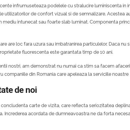
cente infrumuseteaza podelele cu stralucire luminiscenta in in
ile utilizatorilor de confort vizual si de semnalizare. Acestea
ntr-un mediu intunecat sau foarte slab luminat. Componenta princ
re are loc fara uzura sau imbatranirea particulelor. Daca nu s
roprietate fluorescenta este garantata timp de 10 ani.
 clientii nostri, am demonstrat nu numai ca stim sa facem afac
tru companiile din Romania care apeleaza la serviciile noastre
tate de noi
oncludenta carte de vizita, care reflecta seriozitatea deplina
oara. Increderea acordata de dumneavoastra ne da forta necesa