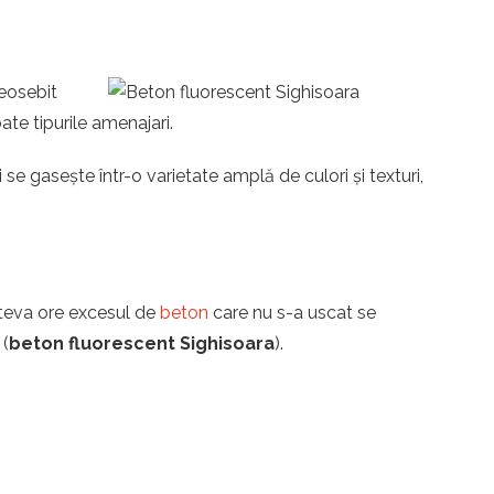
deosebit
oate tipurile amenajari.
se gasește într-o varietate amplă de culori și texturi,
îteva ore excesul de
beton
care nu s-a uscat se
 (
beton fluorescent Sighisoara
).