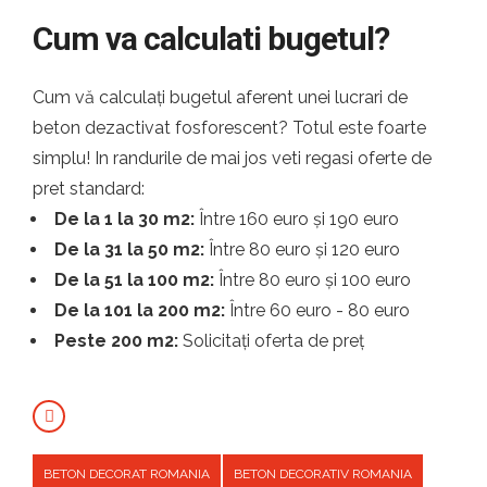
Cum va calculati bugetul?
Cum vă calculați bugetul aferent unei lucrari de
beton dezactivat fosforescent? Totul este foarte
simplu! In randurile de mai jos veti regasi oferte de
pret standard:
De la 1 la 30 m2:
Între 160 euro și 190 euro
De la 31 la 50 m2:
Între 80 euro și 120 euro
De la 51 la 100 m2:
Între 80 euro și 100 euro
De la 101 la 200 m2:
Între 60 euro - 80 euro
Peste 200 m2:
Solicitați oferta de preț
BETON DECORAT ROMANIA
BETON DECORATIV ROMANIA