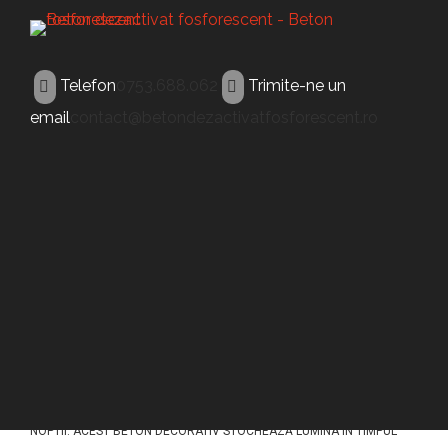
Telefon
0753.688.062
Trimite-ne un
email
contact@betondezactivatfosforescent.ro
BETON FLUORESCENT
Beton fluorescent
Campina
ACEST TIP DE BETON (BETON FLUORESCENT CAMPINA) A FOST
CONCEPUT PENTRU A ILUMINA PAVAJELE DIN BETON IN TIMPUL
NOPTII. ACEST BETON DECORATIV STOCHEAZĂ LUMINA ÎN TIMPUL