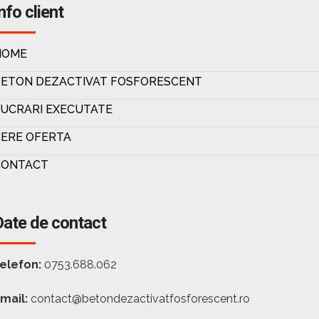
nfo client
HOME
BETON DEZACTIVAT FOSFORESCENT
UCRARI EXECUTATE
ERE OFERTA
CONTACT
Date de contact
elefon:
0753.688.062
mail:
contact@betondezactivatfosforescent.ro