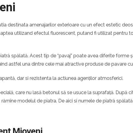
eni
utia destinata amenajarilor exterioare cu un efect estetic deos
noaptea utilizand efectul fluorescent, putand fi utilizat pentru t
atră spălată. Acest tip de “pavaj” poate avea diferite forme ș
ituind astfel una dintre cele mai atractive produse de pavare c
apantă, dar si rezistenta la actiunea agenților atmosferici.
pecială, care nu lasă betonul să se usuce la suprafață. După c
ă rămîne modelul de piatra. De aici si numele de piatră spălată
cent Mioveni