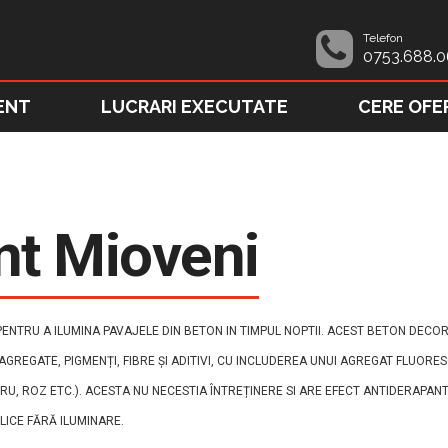
Telefon
0753.688.0
ENT
LUCRARI EXECUTATE
CERE OFE
nt Mioveni
NTRU A ILUMINA PAVAJELE DIN BETON IN TIMPUL NOPTII. ACEST BETON DECORA
 AGREGATE, PIGMENȚI, FIBRE ȘI ADITIVI, CU INCLUDEREA UNUI AGREGAT FLUORE
U, ROZ ETC.). ACESTA NU NECESTIA ÎNTREȚINERE SI ARE EFECT ANTIDERAPANT
BLICE FĂRĂ ILUMINARE.