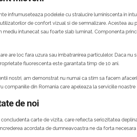
te infrumuseteaza podelele cu stralucire luminiscenta in intun
e utilizatorilor de confort vizual si de semnalizare. Acestea a
ntr-un mediu intunecat sau foarte slab luminat. Componenta princ
re are loc fara uzura sau imbatranirea particulelor. Daca nu s
roprietate fluorescenta este garantata timp de 10 ani.
 clientii nostri, am demonstrat nu numai ca stim sa facem afac
tru companiile din Romania care apeleaza la serviciile noastre
tate de noi
oncludenta carte de vizita, care reflecta seriozitatea deplina
. Increderea acordata de dumneavoastra ne da forta necesara p