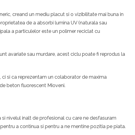
eric, creand un mediu placut si o vizibilitate mai buna in
u proprietatea de a absorbi lumina UV (naturala sau
ipala a particulelor este un polimer reciclat cu
unt avariate sau murdare, acest ciclu poate fi reprodus la
eri, ci si ca reprezentam un colaborator de maxima
 de beton fluorescent Mioveni.
 si nivelul inalt de profesional cu care ne desfasuram
entru a continua si pentru a ne mentine pozitia pe piata.