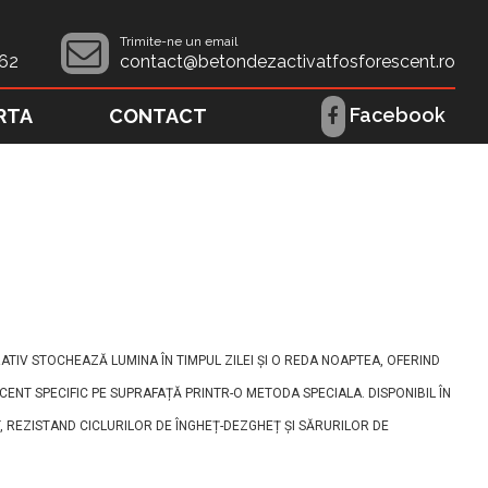
Trimite-ne un email
62
contact@betondezactivatfosforescent.ro
Facebook
RTA
CONTACT
TIV STOCHEAZĂ LUMINA ÎN TIMPUL ZILEI ȘI O REDA NOAPTEA, OFERIND
SCENT SPECIFIC PE SUPRAFAȚĂ PRINTR-O METODA SPECIALA. DISPONIBIL ÎN
, REZISTAND CICLURILOR DE ÎNGHEȚ-DEZGHEȚ ȘI SĂRURILOR DE