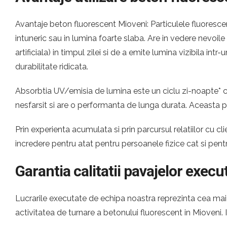
Avantaje beton fluorescent Mioveni: Particulele fluorescen
intuneric sau in lumina foarte slaba. Are in vedere nevoil
artificiala) in timpul zilei si de a emite lumina vizibila i
durabilitate ridicata.
Absorbtia UV/emisia de lumina este un ciclu zi-noapte* ca
nesfarsit si are o performanta de lunga durata. Aceasta p
Prin experienta acumulata si prin parcursul relatiilor cu
incredere pentru atat pentru persoanele fizice cat si pen
Garantia calitatii pavajelor execu
Lucrarile executate de echipa noastra reprezinta cea mai c
activitatea de turnare a betonului fluorescent in Mioveni