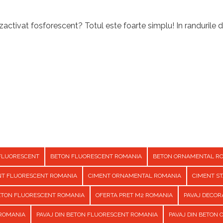
activat fosforescent? Totul este foarte simplu! In randurile d
FLUORESCENT
BETON FLUORESCENT ROMANIA
BETON ORNAMENTAL R
NT FLUORESCENT ROMANIA
CIMENT ORNAMENTAL ROMANIA
CIMENT S
BETON FLUORESCENT ROMANIA
OFERTA PRET M2 ROMANIA
PAVAJ DECOR
 ROMANIA
PAVAJ DIN BETON FLUORESCENT ROMANIA
PAVAJ DIN BETON