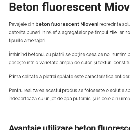
Beton fluorescent Miov
Pavajele din
beton fluorescent Mioveni
reprezinta sol
datorita punerii in relief a agregatelor pe timpul zilei iar 
tipurile amenajari.
Îmbinînd betonul cu piatră se obține ceea ce noi numim pi
gasește într-o varietate amplă de culori și texturi, const
Prima calitate a pietrei spălate este caracteristica antider
Pentru realizarea acestui produs se foloseste o solutie s
îndepartează cu un jet de apa puternic, și în cele din urm
Avantaje utilizare beton fluores