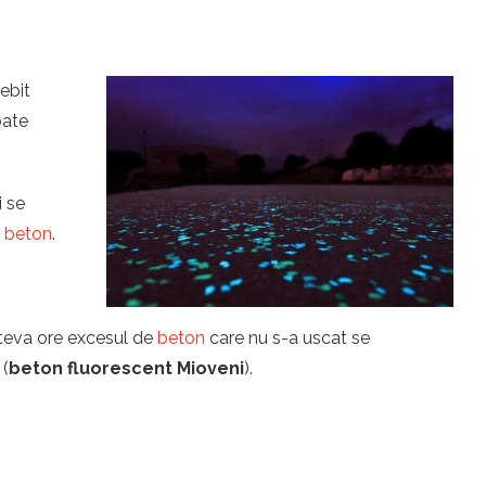
ebit
oate
i se
u
beton
.
îteva ore excesul de
beton
care nu s-a uscat se
 (
beton fluorescent Mioveni
).