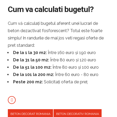
Cum va calculati bugetul?
Cum vă calculați bugetul aferent unei lucrari de
beton dezactivat fosforescent? Totul este foarte
simplu! In randurile de mai jos veti regasi oferte de
pret standard:
De la 1 la 30 m2:
Între 160 euro și 190 euro
De la 31 la 50 m2:
Între 80 euro și 120 euro
De la 51 la 100 m2:
Între 80 euro și 100 euro
De la 101 la 200 m2:
Între 60 euro - 80 euro
Peste 200 m2:
Solicitați oferta de preț
BETON DECORAT ROMANIA
BETON DECORATIV ROMANIA