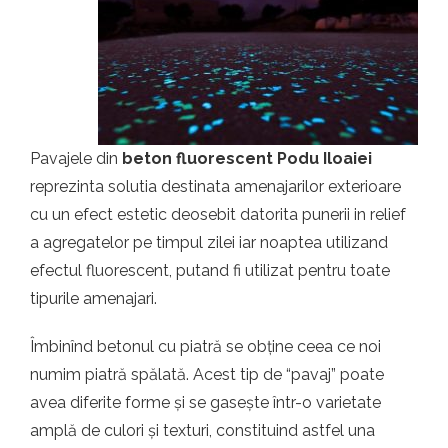
t.ro
Pavajele din
beton fluorescent Podu Iloaiei
reprezinta solutia destinata amenajarilor exterioare
cu un efect estetic deosebit datorita punerii in relief
a agregatelor pe timpul zilei iar noaptea utilizand
efectul fluorescent, putand fi utilizat pentru toate
tipurile amenajari.
Îmbinînd betonul cu piatră se obține ceea ce noi
numim piatră spălată. Acest tip de “pavaj” poate
avea diferite forme și se gasește într-o varietate
amplă de culori și texturi, constituind astfel una