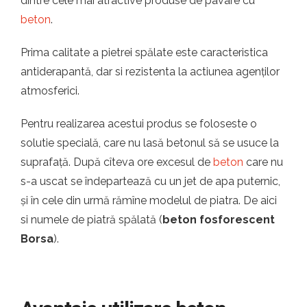
dintre cele mai atractive produse de pavare cu
beton
.
Prima calitate a pietrei spălate este caracteristica
antiderapantă, dar si rezistenta la actiunea agenților
atmosferici.
Pentru realizarea acestui produs se foloseste o
solutie specială, care nu lasă betonul să se usuce la
suprafață. După cîteva ore excesul de
beton
care nu
s-a uscat se îndepartează cu un jet de apa puternic,
și în cele din urmă rămîne modelul de piatra. De aici
si numele de piatră spălată (
beton fosforescent
Borsa
).