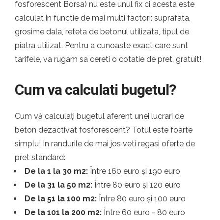
fosforescent Borsa) nu este unul fix ci acesta este
calculat in functie de mai multi factori: suprafata,
grosime dala, reteta de betonul utilizata, tipul de
piatra utilizat. Pentru a cunoaste exact care sunt
tarifele, va rugam sa cereti o cotatie de pret, gratuit!
Cum va calculati bugetul?
Cum vă calculați bugetul aferent unei lucrari de
beton dezactivat fosforescent? Totul este foarte
simplu! In randurile de mai jos veti regasi oferte de
pret standard:
De la 1 la 30 m2:
Între 160 euro și 190 euro
De la 31 la 50 m2:
Între 80 euro și 120 euro
De la 51 la 100 m2:
Între 80 euro și 100 euro
De la 101 la 200 m2:
Între 60 euro - 80 euro