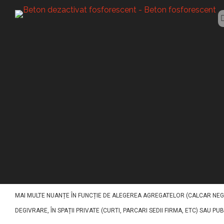
BETON FOSFORESCENT
Beton fosforesc
ACEST TIP DE BETON (BETON FOSFORESCENT CUGIR) A FOST CONCEPUT PEN
IMPACT VIZUAL EXCEPTIONAL. PE BAZĂ DE LIANT DE CIMENT, NISIPURI, AG
MAI MULTE NUANȚE ÎN FUNCȚIE DE ALEGEREA AGREGATELOR (CALCAR NEGR
DEGIVRARE, ÎN SPAȚII PRIVATE (CURTI, PARCARI SEDII FIRMA, ETC) SAU PU