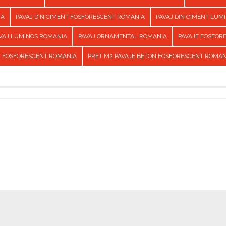
IA
PAVAJ DIN CIMENT FOSFORESCENT ROMANIA
PAVAJ DIN CIMENT LUM
VAJ LUMINOS ROMANIA
PAVAJ ORNAMENTAL ROMANIA
PAVAJE FOSFOR
N FOSFORESCENT ROMANIA
PRET M2 PAVAJE BETON FOSFORESCENT ROMAN