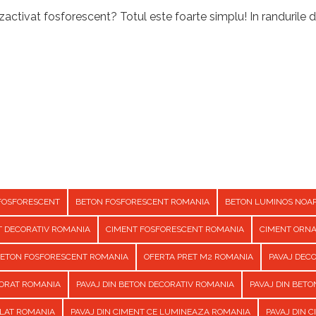
activat fosforescent? Totul este foarte simplu! In randurile d
FOSFORESCENT
BETON FOSFORESCENT ROMANIA
BETON LUMINOS NOA
T DECORATIV ROMANIA
CIMENT FOSFORESCENT ROMANIA
CIMENT ORN
BETON FOSFORESCENT ROMANIA
OFERTA PRET M2 ROMANIA
PAVAJ DEC
CORAT ROMANIA
PAVAJ DIN BETON DECORATIV ROMANIA
PAVAJ DIN BET
ILAT ROMANIA
PAVAJ DIN CIMENT CE LUMINEAZA ROMANIA
PAVAJ DIN 