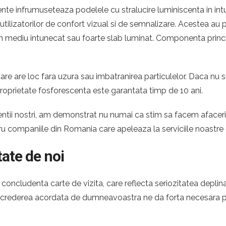
te infrumuseteaza podelele cu stralucire luminiscenta in intun
e utilizatorilor de confort vizual si de semnalizare. Acestea a
ntr-un mediu intunecat sau foarte slab luminat. Componenta princ
re are loc fara uzura sau imbatranirea particulelor. Daca nu s
roprietate fosforescenta este garantata timp de 10 ani.
 clientii nostri, am demonstrat nu numai ca stim sa facem afac
tru companiile din Romania care apeleaza la serviciile noastre
tate de noi
oncludenta carte de vizita, care reflecta seriozitatea deplina
 Increderea acordata de dumneavoastra ne da forta necesara pe