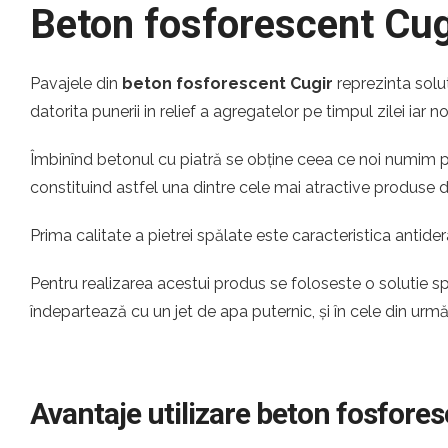
Beton fosforescent Cug
Pavajele din
beton fosforescent Cugir
reprezinta solu
datorita punerii in relief a agregatelor pe timpul zilei iar 
Îmbinînd betonul cu piatră se obține ceea ce noi numim pia
constituind astfel una dintre cele mai atractive produse
Prima calitate a pietrei spălate este caracteristica antider
Pentru realizarea acestui produs se foloseste o solutie s
îndepartează cu un jet de apa puternic, și în cele din urm
Avantaje utilizare beton fosfore