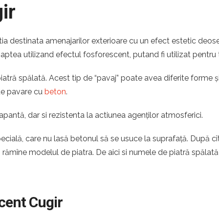
ir
tia destinata amenajarilor exterioare cu un efect estetic deos
noaptea utilizand efectul fosforescent, putand fi utilizat pentru 
tră spălată. Acest tip de “pavaj” poate avea diferite forme și 
 de pavare cu
beton
.
apantă, dar si rezistenta la actiunea agenților atmosferici.
pecială, care nu lasă betonul să se usuce la suprafață. După c
ă rămîne modelul de piatra. De aici si numele de piatră spălată
scent Cugir