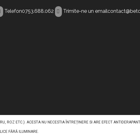
Telefon
0753.688.062
Trimite-ne un email
contact@beto
ent Cugir
TRU A ILUMINA PAVAJELE DIN BETON IN TIMPUL NOPTII. ACEST BETON DECORA
REGATE, PIGMENȚI, FIBRE ȘI ADITIVI, CU INCLUDEREA UNUI AGREGAT FOSFORESC
U, ROZ ETC.). ACESTA NU NECESTIA ÎNTREȚINERE SI ARE EFECT ANTIDERAPANT
BLICE FĂRĂ ILUMINARE.