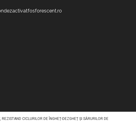
ndezactivatfosforescent.ro
TIV STOCHEAZĂ LUMINA ÎN TIMPUL ZILEI ȘI O REDA NOAPTEA, OFERIND UN
ENT SPECIFIC PE SUPRAFAȚĂ PRINTR-O METODA SPECIALA. DISPONIBIL ÎN
, REZISTAND CICLURILOR DE ÎNGHEȚ-DEZGHEȚ ȘI SĂRURILOR DE