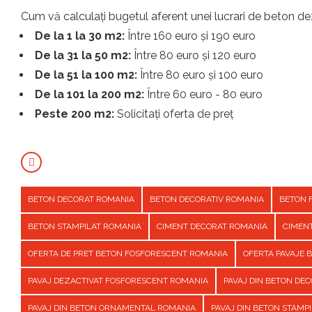
Cum vă calculați bugetul aferent unei lucrari de beton dez
De la 1 la 30 m2:
Între 160 euro și 190 euro
De la 31 la 50 m2:
Între 80 euro și 120 euro
De la 51 la 100 m2:
Între 80 euro și 100 euro
De la 101 la 200 m2:
Între 60 euro - 80 euro
Peste 200 m2:
Solicitați oferta de preț
BETON DECORAT ROMANIA
BETON DECORATIV ROMANIA
BETON 
BETON STAMPILAT ROMANIA
CIMENT DECORAT ROMANIA
CIMEN
OFERTA DE PRET BETON FOSFORESCENT ROMANIA
OFERTA PAVAJE 
PAVAJ DEZACTIVAT FOSFORESCENT ROMANIA
PAVAJ DIN BETON DE
PAVAJ DIN BETON ORNAMENTAL ROMANIA
PAVAJ DIN BETON STAMP