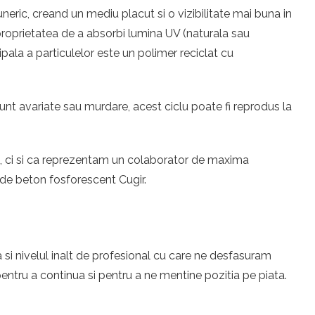
eric, creand un mediu placut si o vizibilitate mai buna in
u proprietatea de a absorbi lumina UV (naturala sau
ipala a particulelor este un polimer reciclat cu
unt avariate sau murdare, acest ciclu poate fi reprodus la
eri, ci si ca reprezentam un colaborator de maxima
 de beton fosforescent Cugir.
 si nivelul inalt de profesional cu care ne desfasuram
ntru a continua si pentru a ne mentine pozitia pe piata.