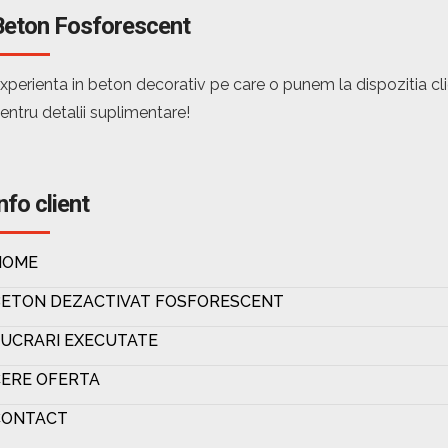
Beton Fosforescent
xperienta in beton decorativ pe care o punem la dispozitia c
entru detalii suplimentare!
nfo client
HOME
BETON DEZACTIVAT FOSFORESCENT
UCRARI EXECUTATE
ERE OFERTA
CONTACT